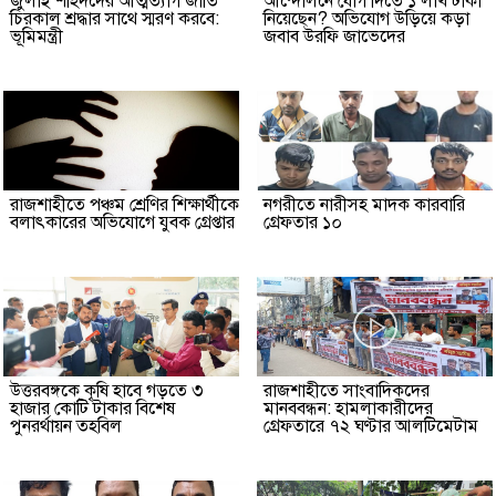
জুলাই শহিদদের আত্মত্যাগ জাতি
আন্দোলনে যোগ দিতে ১ লাখ টাকা
চিরকাল শ্রদ্ধার সাথে স্মরণ করবে:
নিয়েছেন? অভিযোগ উড়িয়ে কড়া
ভূমিমন্ত্রী
জবাব উরফি জাভেদের
রাজশাহীতে পঞ্চম শ্রেণির শিক্ষার্থীকে
নগরীতে নারীসহ মাদক কারবারি
বলাৎকারের অভিযোগে যুবক গ্রেপ্তার
গ্রেফতার ১০
উত্তরবঙ্গকে কৃষি হাবে গড়তে ৩
রাজশাহীতে সাংবাদিকদের
হাজার কোটি টাকার বিশেষ
মানববন্ধন: হামলাকারীদের
পুনরর্থায়ন তহবিল
গ্রেফতারে ৭২ ঘণ্টার আলটিমেটাম