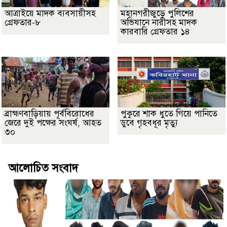
আত্রাইয়ে মাদক ব্যবসায়ীসহ
মহানগরীজুড়ে পুলিশের
গ্রেফতার-৮
অভিযানে নারীসহ মাদক
কারবারি গ্রেফতার ১৪
ব্রাহ্মণবাড়িয়ায় পূর্ববিরোধের
পুকুরে শাক ধুতে গিয়ে পানিতে
জেরে দুই পক্ষের সংঘর্ষ, আহত
ডুবে গৃহবধূর মৃত্যু
৩০
আলোচিত সংবাদ