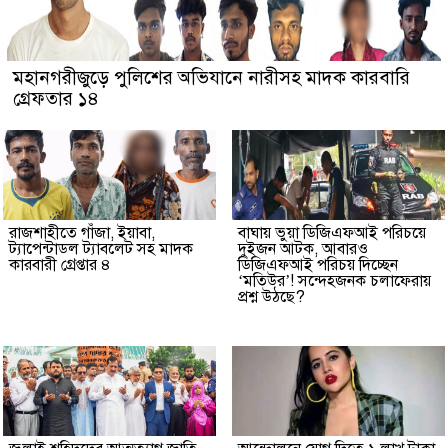
মহানগরীজুড়ে পুলিশের অভিযানে নারীসহ মাদক কারবারি
গ্রেফতার ১৪
রাজশাহীতে গাঁজা, ইয়াবা,
বাঘায় ভুয়া ডিজিএফআই পরিচয়ে
ট্যাপেন্টাডল ট্যাবলেট সহ মাদক
দুইজন আটক, আবারও
কারবারী গ্রেপ্তার ৪
ডিজিএফআই পরিচয় দিচ্ছেন
‘মতিউর’! সন্দেহজনক চলাফেরায়
প্রশ্ন উঠছে?