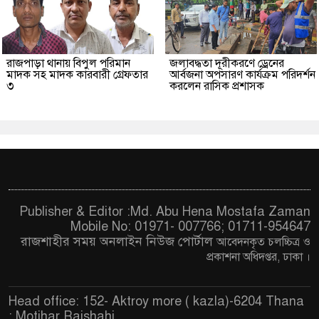
রাজপাড়া থানায় বিপুল পরিমান
জলাবদ্ধতা দূরীকরণে ড্রেনের
মাদক সহ মাদক কারবারী গ্রেফতার
আর্বজনা অপসারণ কার্যক্রম পরিদর্শন
৩
করলেন রাসিক প্রশাসক
Publisher & Editor :Md. Abu Hena Mostafa Zaman
Mobile No: 01971- 007766; 01711-954647
রাজশাহীর সময় অনলাইন নিউজ পোর্টাল
আবেদনকৃত চ
লচ্চিত্র ও
প্রকাশনা অধিদপ্তর, ঢাকা
।
Head office: 152- Aktroy more ( kazla)-6204 Thana
: Motihar,Rajshahi