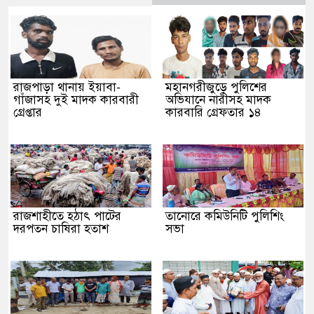
রাজপাড়া থানায় ইয়াবা-
মহানগরীজুড়ে পুলিশের
গাঁজাসহ দুই মাদক কারবারী
অভিযানে নারীসহ মাদক
গ্রেপ্তার
কারবারি গ্রেফতার ১৪
রাজশাহীতে হঠাৎ পাটের
তানোরে কমিউনিটি পুলিশিং
দরপতন চাষিরা হতাশ
সভা