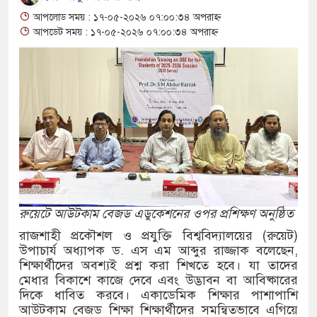
র ২
আপলোড সময় : ১৭-০৫-২০২৬ ০৭:০০:৩৪ অপরাহ্ন
আপডেট সময় : ১৭-০৫-২০২৬ ০৭:০০:৩৪ অপরাহ্ন
্বেই টেকসই প্রযুক্তিনির্ভর উন্নয়ন: ফকির মাহবুব আনাম
িন হত্যা মামলার তিন আসামি গ্রেপ্তার
ঠাৎ পাটের দরপতন চাষিরা হতাশ
ানি নিয়ে অস্থিতিশীলতা তৈরিতে একটি চক্র সক্রিয়:
া ভাগাভাগি নিয়ে দ্বন্দ্ব, ছুরিকাঘাতে যুবলীগ নেতা
রুয়েটে আউটকাম বেজড এডুকেশনের ওপর প্রশিক্ষণ অনুষ্ঠিত
রাজশাহী প্রকৌশল ও প্রযুক্তি বিশ্ববিদ্যালয়ের (রুয়েট)
শি অভিযানের সময় পাঁচতলা ভবন থেকে পড়ে ছাত্রদল
উপাচার্য অধ্যাপক ড. এস এম আব্দুর রাজ্জাক বলেছেন,
শিক্ষার্থীদের অবশ্যই প্রশ্ন করা শিখতে হবে। যা তাদের
ন্ত কমিটি গঠন
মেধার বিকাশে কাজে দেবে এবং উদ্ভাবন বা আবিষ্কারের
দিকে ধাবিত করবে। একাডেমিক শিক্ষার পাশাপাশি
ও ৪ শিশুর মৃত্যু, নতুন আক্রান্ত ৭৭৬
আউটকাম বেজড শিক্ষা শিক্ষার্থীদের সমন্বিতভাবে এগিয়ে