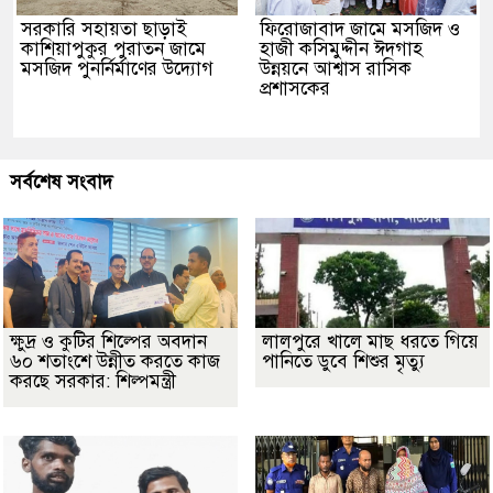
সরকারি সহায়তা ছাড়াই
ফিরোজাবাদ জামে মসজিদ ও
কাশিয়াপুকুর পুরাতন জামে
হাজী কসিমুদ্দীন ঈদগাহ
মসজিদ পুনর্নির্মাণের উদ্যোগ
উন্নয়নে আশ্বাস রাসিক
প্রশাসকের
সর্বশেষ সংবাদ
ক্ষুদ্র ও কুটির শিল্পের অবদান
লালপুরে খালে মাছ ধরতে গিয়ে
৬০ শতাংশে উন্নীত করতে কাজ
পানিতে ডুবে শিশুর মৃত্যু
করছে সরকার: শিল্পমন্ত্রী