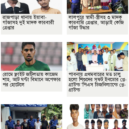
রাজপাড়া থানায় ইয়াবা-
লালপুরে স্বামী-স্ত্রীসহ ৩ মাদক
গাঁজাসহ দুই মাদক কারবারী
কারবারি গ্রেপ্তার, আড়াই কেজি
গ্রেপ্তার
গাঁজা উদ্ধার
রোমে ফ্লাইট জটিলতায় কাজেম
পাবনায় প্রথমবারের মত চালু
শাহ, আট ঘণ্টা বিমানে অপেক্ষার
হলো শিশুদের সফট ইনডোর প্লে-
পর হোটেলে
গ্রাউন্ড 'পিএস ডিজনিল্যান্ডে প্লে-
গ্রাউন্ড