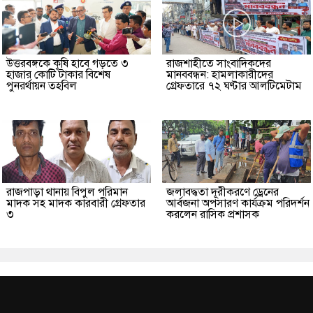
উত্তরবঙ্গকে কৃষি হাবে গড়তে ৩
রাজশাহীতে সাংবাদিকদের
হাজার কোটি টাকার বিশেষ
মানববন্ধন: হামলাকারীদের
পুনরর্থায়ন তহবিল
গ্রেফতারে ৭২ ঘণ্টার আলটিমেটাম
রাজপাড়া থানায় বিপুল পরিমান
জলাবদ্ধতা দূরীকরণে ড্রেনের
মাদক সহ মাদক কারবারী গ্রেফতার
আর্বজনা অপসারণ কার্যক্রম পরিদর্শন
৩
করলেন রাসিক প্রশাসক