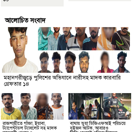
আলোচিত সংবাদ
মহানগরীজুড়ে পুলিশের অভিযানে নারীসহ মাদক কারবারি
গ্রেফতার ১৪
রাজশাহীতে গাঁজা, ইয়াবা,
বাঘায় ভুয়া ডিজিএফআই পরিচয়ে
ট্যাপেন্টাডল ট্যাবলেট সহ মাদক
দুইজন আটক, আবারও