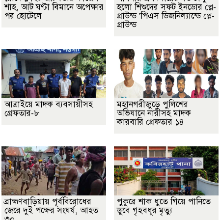
শাহ, আট ঘণ্টা বিমানে অপেক্ষার
হলো শিশুদের সফট ইনডোর প্লে-
পর হোটেলে
গ্রাউন্ড 'পিএস ডিজনিল্যান্ডে প্লে-
গ্রাউন্ড
আত্রাইয়ে মাদক ব্যবসায়ীসহ
মহানগরীজুড়ে পুলিশের
গ্রেফতার-৮
অভিযানে নারীসহ মাদক
কারবারি গ্রেফতার ১৪
ব্রাহ্মণবাড়িয়ায় পূর্ববিরোধের
পুকুরে শাক ধুতে গিয়ে পানিতে
জেরে দুই পক্ষের সংঘর্ষ, আহত
ডুবে গৃহবধূর মৃত্যু
৩০