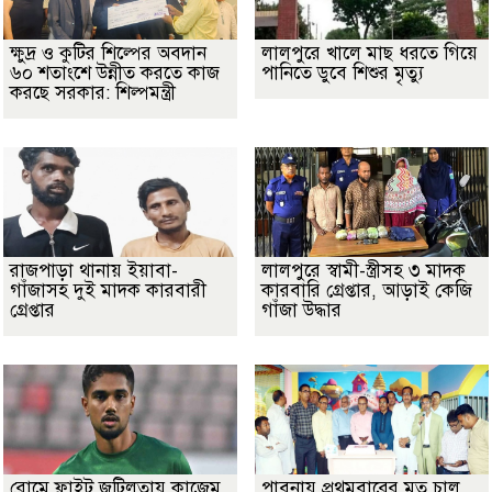
ক্ষুদ্র ও কুটির শিল্পের অবদান
লালপুরে খালে মাছ ধরতে গিয়ে
৬০ শতাংশে উন্নীত করতে কাজ
পানিতে ডুবে শিশুর মৃত্যু
করছে সরকার: শিল্পমন্ত্রী
রাজপাড়া থানায় ইয়াবা-
লালপুরে স্বামী-স্ত্রীসহ ৩ মাদক
গাঁজাসহ দুই মাদক কারবারী
কারবারি গ্রেপ্তার, আড়াই কেজি
গ্রেপ্তার
গাঁজা উদ্ধার
রোমে ফ্লাইট জটিলতায় কাজেম
পাবনায় প্রথমবারের মত চালু