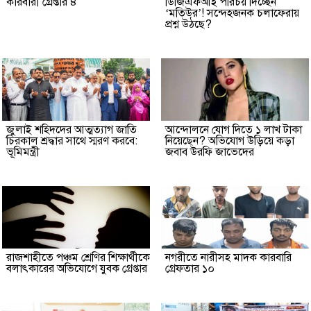
কারবারী গ্রেপ্তার ৪
ডিজিএফআই পরিচয় দিচ্ছেন
‘মতিউর’! সন্দেহজনক চলাফেরায়
প্রশ্ন উঠছে?
জুলাই শহিদদের আত্মত্যাগ জাতি
আন্দোলনে যোগ দিতে ১ লাখ টাকা
চিরকাল শ্রদ্ধার সাথে স্মরণ করবে:
নিয়েছেন? অভিযোগ উড়িয়ে কড়া
ভূমিমন্ত্রী
জবাব উরফি জাভেদের
রাজশাহীতে পঞ্চম শ্রেণির শিক্ষার্থীকে
নগরীতে নারীসহ মাদক কারবারি
বলাৎকারের অভিযোগে যুবক গ্রেপ্তার
গ্রেফতার ১০