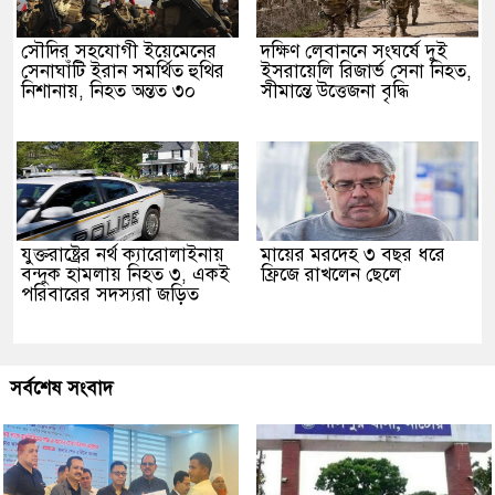
সৌদির সহযোগী ইয়েমেনের
দক্ষিণ লেবাননে সংঘর্ষে দুই
সেনাঘাঁটি ইরান সমর্থিত হুথির
ইসরায়েলি রিজার্ভ সেনা নিহত,
নিশানায়, নিহত অন্তত ৩০
সীমান্তে উত্তেজনা বৃদ্ধি
যুক্তরাষ্ট্রের নর্থ ক্যারোলাইনায়
মায়ের মরদেহ ৩ বছর ধরে
বন্দুক হামলায় নিহত ৩, একই
ফ্রিজে রাখলেন ছেলে
পরিবারের সদস্যরা জড়িত
সর্বশেষ সংবাদ