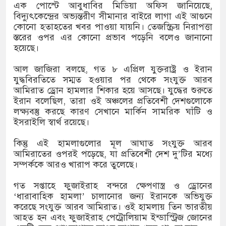
এক পোস্টে আবুধাবির মিডিয়া অফিস জানিয়েছে,
িটি পুলিশিং সভা
বিদ্যুৎকেন্দ্রের অভ্যন্তরীণ সীমানার বাইরে লাগা এই আগুনে
কোনো হতাহতের খবর পাওয়া যায়নি। তেজস্ক্রিয় নিরাপত্তা
৬৭ কেজি গাঁজাসহ মাদক কারবারি আটক, পিকআপ জব্দ
স্তরের ওপর এর কোনো প্রভাব পড়েনি বলেও জানানো
হয়েছে।
আল জাজিরা বলছে, গত ৮ এপ্রিল যুক্তরাষ্ট্র ও ইরান
যুদ্ধবিরতিতে সম্মত হওয়ার পর থেকে সংযুক্ত আরব
আমিরাত ড্রোন হামলার শিকার হয়ে আসছে। যুদ্ধের শুরুতে
ইরান বলেছিল, তারা ওই অঞ্চলের প্রতিবেশী দেশগুলোকে
লক্ষ্যবস্তু করছে কারণ সেখানে মার্কিন সামরিক ঘাঁটি ও
ইসরাইলি স্বার্থ রয়েছে।
কিন্তু এই হামলাগুলোর মূল আঘাত সংযুক্ত আরব
আমিরাতের ওপরই পড়েছে, যা প্রতিবেশী দেশ দু’টির মধ্যে
সম্পর্ককে আরও খারাপ করে তুলেছে।
গত সপ্তাহে ফুজাইরাহ বন্দরে ক্ষেপণাস্ত্র ও ড্রোনের
‘ধারাবাহিক হামলা’ চালানোর জন্য ইরানকে অভিযুক্ত
করেছে সংযুক্ত আরব আমিরাত। ওই হামলায় তিন ভারতীয়
আহত হন এবং ফুজাইরাহ পেট্রোলিয়াম ইন্ডাস্ট্রিজ জোনের