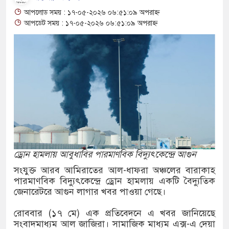
র ২
আপলোড সময় : ১৭-০৫-২০২৬ ০৬:৫১:০৯ অপরাহ্ন
আপডেট সময় : ১৭-০৫-২০২৬ ০৬:৫১:০৯ অপরাহ্ন
্বেই টেকসই প্রযুক্তিনির্ভর উন্নয়ন: ফকির মাহবুব আনাম
ন হত্যা মামলার তিন আসামি গ্রেপ্তার
ঠাৎ পাটের দরপতন চাষিরা হতাশ
নি নিয়ে অস্থিতিশীলতা তৈরিতে একটি চক্র সক্রিয়:
া ভাগাভাগি নিয়ে দ্বন্দ্ব, ছুরিকাঘাতে যুবলীগ নেতা
ড্রোন হামলায় আবুধাবির পারমাণবিক বিদ্যুৎকেন্দ্রে আগুন
সংযুক্ত আরব আমিরাতের আল-ধাফরা অঞ্চলের বারাকাহ
ি অভিযানের সময় পাঁচতলা ভবন থেকে পড়ে ছাত্রদল
পারমাণবিক বিদ্যুৎকেন্দ্রে ড্রোন হামলায় একটি বৈদ্যুতিক
জেনারেটরে আগুন লাগার খবর পাওয়া গেছে।
ন্ত কমিটি গঠন
রোববার (১৭ মে) এক প্রতিবেদনে এ খবর জানিয়েছে
 ৪ শিশুর মৃত্যু, নতুন আক্রান্ত ৭৭৬
সংবাদমাধ্যম আল জাজিরা। সামাজিক মাধ্যম এক্স-এ দেয়া