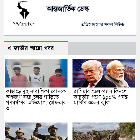
আন্তজার্তিক ডেস্ক
প্রতিবেদকের সকল নিউজ
এ জাতীয় আরো খবর
কাছাড়ে দুই নাবালিকা বোনকে
রাশিয়ার তেল-গ্যাস কিনলে
অপহরণ করে চলন্ত গাড়িতে
ভারতীয় পণ্যে ১০০% পর্যন্ত
গণধর্ষণের অভিযোগ, গ্রেফতার
মার্কিন শুল্কের ঝুঁকি
৩