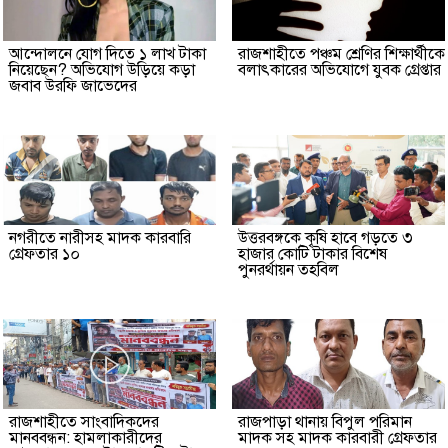
আন্দোলনে যোগ দিতে ১ লাখ টাকা
রাজশাহীতে পঞ্চম শ্রেণির শিক্ষার্থীকে
নিয়েছেন? অভিযোগ উড়িয়ে কড়া
বলাৎকারের অভিযোগে যুবক গ্রেপ্তার
জবাব উরফি জাভেদের
নগরীতে নারীসহ মাদক কারবারি
উত্তরবঙ্গকে কৃষি হাবে গড়তে ৩
গ্রেফতার ১০
হাজার কোটি টাকার বিশেষ
পুনরর্থায়ন তহবিল
রাজশাহীতে সাংবাদিকদের
রাজপাড়া থানায় বিপুল পরিমান
মানববন্ধন: হামলাকারীদের
মাদক সহ মাদক কারবারী গ্রেফতার