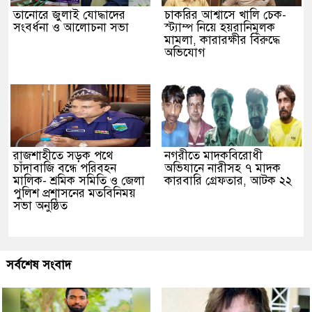
তানোরে জুলাই যোদ্ধাদের
চাকরির আশ্বাসে খালি চেক-
সংবর্ধনা ও আলোচনা সভা
স্ট্যাম্প নিয়ে হয়রানিমূলক
মামলা, কারারক্ষীর বিরুদ্ধে
অভিযোগ
রাজশাহীতে সড়ক পথে
নগরীতে মাদকবিরোধী
চাঁদাবাজি বন্ধে পরিবহন
অভিযানে নারীসহ ৭ মাদক
মালিক- শ্রমিক সমিতি ও জেলা
কারবারি গ্রেফতার, আটক ২২
পুলিশ প্রশাসনের মতবিনিময়
সভা অনুষ্ঠিত
সর্বশেষ সংবাদ