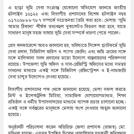
এ ছাড়া ভূমি সেবা সংক্রান্ত যেকোনো অভিযোগ জানতে জাতীয়
হটলাইন ১৬১২২ এবং বিভাগীয় প্রশাসনের বিশেষ হটলাইন নম্বর
০১৭০৬৮৮৮৭৮৭ সম্পর্কে সচেতনতা তৈরি করা হবে। মেলায় ‘ভূমি
আমার ঠিকানা’ শীর্ষক তথ্যবহুল বুকলেটও বিতরণ করা হবে, যাতে
সাধারণ মানুষ সহজ ভাষায় ভূমি সেবা সম্পর্কে ধারণা পেতে পারেন।
প্রেস কনফারেন্সে আরও জানানো হয়, ভবিষ্যতে সিঙ্গেল প্ল্যাটফর্মে ভূমি
সেবা প্রদান, ডিজিটাল জরিপ ও ল্যান্ড জোনিং এবং জমি ক্রয়ের সঙ্গে
সঙ্গে মালিকানা সনদ প্রদানের মতো উদ্যোগ বাস্তবায়নের পরিকল্পনা
রয়েছে। উপজেলা ভূমি অফিস ও সাব-রেজিস্ট্রি অফিসের মধ্যে সমন্বয়
সাধনের মাধ্যমে একই সঙ্গে ডিজিটাল রেজিস্ট্রেশন ও ই-নামজারি
সেবা চালুর উদ্যোগও নেওয়া হয়েছে।
বিভাগীয় প্রশাসনের পক্ষ থেকে জানানো হয়েছে, মেলা সফল করতে
প্রিন্ট ও ইলেকট্রনিক মিডিয়া, সামাজিক যোগাযোগমাধ্যম, শিক্ষা
প্রতিষ্ঠান ও ধর্মীয় উপাসনালয়ের মাধ্যমে ব্যাপক প্রচার চালানো হচ্ছে।
একই সঙ্গে সর্বস্তরের মানুষকে মেলায় অংশ নেওয়ার আহ্বান জানানো
হয়েছে।
অনুষ্ঠানটি পরিচালনা করেন অতিরিক্ত জেলা প্রশাসক (রাজস্ব) মো.
মহিনুল হাসান। এসময় উপস্থিত ছিলেন বোয়ালিয়ার সহকারী কমিশনার