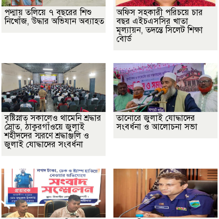
পদ্মায় তলিয়ে ৭ বছরের শিশু
অফিস সহকারী পরিচয়ে চার
নিখোঁজ, উদ্ধার অভিযান অব্যাহত
বছর এইচএসসির খাতা
মূল্যায়ন, তদন্তে সিলেট শিক্ষা
বোর্ড
বৃষ্টিস্নাত সকালেও থামেনি শ্রদ্ধার
তানোরে জুলাই যোদ্ধাদের
স্রোত, ঠাকুরগাঁওয়ে জুলাই
সংবর্ধনা ও আলোচনা সভা
শহীদদের স্মরণে শ্রদ্ধাঞ্জলি ও
জুলাই যোদ্ধাদের সংবর্ধনা