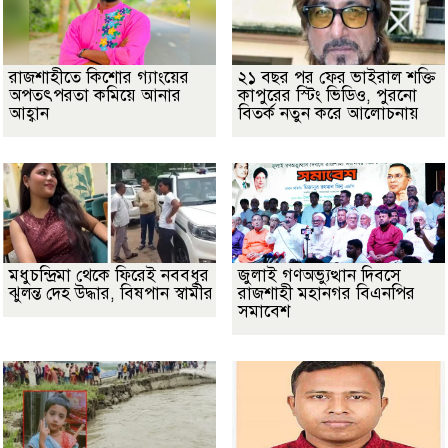
রাজশাহীতে কিশোর গ্যাংয়ের
২১ বছর পর ফের ভাইরাল শক্তি
অপতৎপরতা কমিয়ে আনার
কাপুরের স্টিং ভিডিও, পুরনো
আহ্বান
বিতর্ক নতুন করে আলোচনায়
মধুচন্দ্রিমা থেকে ফিরেই নববধূর
জুলাই গণঅভ্যুত্থান দিবসে
ঝুলন্ত দেহ উদ্ধার, বিষপান স্বামীর
রাজশাহী মহানগর বিএনপির
সমাবেশ