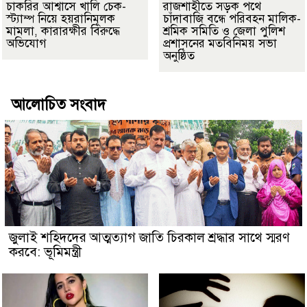
চাকরির আশ্বাসে খালি চেক-
রাজশাহীতে সড়ক পথে
স্ট্যাম্প নিয়ে হয়রানিমূলক
চাঁদাবাজি বন্ধে পরিবহন মালিক-
মামলা, কারারক্ষীর বিরুদ্ধে
শ্রমিক সমিতি ও জেলা পুলিশ
অভিযোগ
প্রশাসনের মতবিনিময় সভা
অনুষ্ঠিত
আলোচিত সংবাদ
জুলাই শহিদদের আত্মত্যাগ জাতি চিরকাল শ্রদ্ধার সাথে স্মরণ
করবে: ভূমিমন্ত্রী