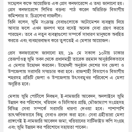
সম্মেলন কক্ষে আয়োজিত এক প্রেস কনফারেন্সে এ তথ্য জানানো হয়।
প্রেস কনফারেন্সে লিখিত বক্তব্য পাঠ করেন অতিরিক্ত বিভাগীয়
কমিশনার ড. চিত্রলেখা নাজনীন।
য়ে যা বললেন অভিনেত্রী ম্রুণাল ঠাকুর
তিনি বলেন, ভূমি সংক্রান্ত সেবাগুলোকে অটোমেশন ব্যবস্থায় নিয়ে
আসার ফলে এখন জনগণ ঘরে বসেই অনেক সেবা গ্রহণ করতে
 ৩ বছর ধরে ফ্রিজে রাখলেন ছেলে
পারছেন। তবে এ নতুন ব্যবস্থাগুলো সম্পর্কে সাধারণ মানুষকে অবহিত
করতে এবং ব্যবহারবান্ধব করে তুলতেই এ মেলার আয়োজন।
 হেনস্তা হলাম, খুব ব্যথিত হয়েছি: ভারপ্রাপ্ত রাষ্ট্রপতি
প্রেস কনফারেন্সে জানানো হয়, ১৯ মে সকাল ১০টায় ঢাকার
তেজগাঁওস্থ ভূমি ভবন থেকে প্রধানমন্ত্রী তারেক রহমান আনুষ্ঠানিকভাবে
এ মেলার উদ্বোধন করবেন। উদ্বোধনী অনুষ্ঠান দেশের সব জেলা ও
উপজেলায় সরাসরি সম্প্রচার করা হবে। রাজশাহী বিভাগেও বিভাগীয়
শহরসহ প্রতিটি জেলা ও উপজেলায় উৎসবমুখর পরিবেশে এ মেলা
অনুষ্ঠিত হবে।
মেলায় ভূমি পোর্টালে নিবন্ধন, ই-নামজারি আবেদন, অনলাইনে ভূমি
উন্নয়ন কর পরিশোধ, খতিয়ান ও ডিসিআর প্রাপ্তি, মৌজাম্যাপ সংগ্রহসহ
বিভিন্ন সেবা সম্পর্কে সরাসরি ধারণা দেওয়া হবে। পাশাপাশি
তাৎক্ষণিকভাবে কিছু সেবাও প্রদান করা হবে। সেবা গ্রহীতারা মেলা
প্রাঙ্গণেই ই-নামজারি আবেদন জমা, খতিয়ানের সার্টিফাইড কপি সংগ্রহ
এবং ভূমি উন্নয়ন কর পরিশোধে সহায়তা পাবেন।