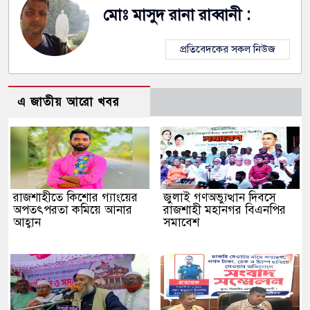
মোঃ মাসুদ রানা রাব্বানী :
প্রতিবেদকের সকল নিউজ
এ জাতীয় আরো খবর
রাজশাহীতে কিশোর গ্যাংয়ের
জুলাই গণঅভ্যুত্থান দিবসে
অপতৎপরতা কমিয়ে আনার
রাজশাহী মহানগর বিএনপির
আহ্বান
সমাবেশ