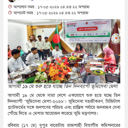
আপলোড সময় : ১৭-০৫-২০২৬ ০৪:৪৩:২২ অপরাহ্ন
য়ন্ত্রণ হারিয়ে আটাবোঝাই ট্রাক বসতঘরের ওপর,
আপডেট সময় : ১৭-০৫-২০২৬ ০৪:৪৩:২২ অপরাহ্ন
ত্যু
ইভেটকার-অটোরিকশার মুখোমুখি সংঘর্ষে নিহত ১, আহত
কে সরে সংসার, মাতৃত্বকে প্রাধান্য দিয়েছেন, কী
পর্দায় ফিরেছিলেন কাজল?
িরোধী অভিযানে নারীসহ ৭ মাদক কারবারি গ্রেফতার,
আগামী ১৯ মে শুরু হতে যাচ্ছে তিন দিনব্যাপী ভূমিসেবা মেলা
আগামী ১৯ মে থেকে সারা দেশে একযোগে শুরু হতে যচ্ছে তিন
দিনব্যাপী ‘ভূমিসেবা মেলা-২০২৬’। ভূমিসেবা সহজীকরণ, ডিজিটাল
প্ল্যাটফর্মের সঙ্গে জনগণের পরিচয় এবং প্রান্তিক পর্যায়ে জনবান্ধব সেবা
িনেতা প্রদীপ রাওয়াত মারা গেছেন
পৌঁছে দিতে এ মেলার আয়োজন করেছে ভূমি মন্ত্রণালয়।
ক্কোর ফুটবলারের সঙ্গে প্রেমের গুঞ্জন নিয়ে যা
রবিবার (১৭ মে) দুপুর বারোটায় রাজশাহী বিভাগীয় কমিশনারের