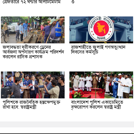
গ্রেফতারে ৭২ ঘণ্টার আলটিমেটাম
৩
জলাবদ্ধতা দূরীকরণে ড্রেনের
রাজশাহীতে জুলাই গণঅভ্যুত্থান
আর্বজনা অপসারণ কার্যক্রম পরিদর্শন
দিবসের কর্মসূচি
করলেন রাসিক প্রশাসক
পুলিশকে রাজনৈতিক হস্তক্ষেপমুক্ত
বাংলাদেশ পুলিশ একাডেমিতে
রাখা হবে: স্বরাষ্ট্রমন্ত্রী
বৃক্ষরোপণ করলেন স্বরাষ্ট্র মন্ত্রী