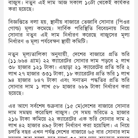
বাজুস। নতুন এই দাম আজ সকাল ১০টা থেকেই কার্যকর
ার
করা হয়েছে।
্পার ট্রাকে অভিনব কৌশলে লুকানো সোয়া কোটি
বিজ্ঞপ্তিতে বলা হয়, স্থানীয় বাজারে তেজাবি সোনার (পিওর
গোল্ড) মূল্য কমেছে। সার্বিক পরিস্থিতি বিবেচনায় নিয়ে
রা জব্দ
সোনার নতুন এই দাম নির্ধারণ করেছে বাজুসের মূল্য
নির্ধারণ ও মূল্য পর্যবেক্ষণ স্থায়ী কমিটি।
ক্ষেপ কাটিয়ে রেকর্ড গড়ে মেসির জোড়া গোল, বড় জয়
নতুন মূল্যতালিকা অনুযায়ী, দেশের বাজারে প্রতি ভরি
(১১.৬৬৪ গ্রাম) ২২ ক্যারেটের সোনার দাম পড়বে ২ লাখ
৩৮ হাজার ১২১ টাকা। এছাড়া ২১ ক্যারেটের প্রতি ভরি ২
ানোর পর ব্যাটেই জবাব, অস্ট্রেলিয়ার বিপক্ষে মিরাজের
লাখ ২৭ হাজার ৩৩১ টাকা, ১৮ ক্যারেটের প্রতি ভরি ১ লাখ
৯৪ হাজার ৮৪৭ টাকা এবং সনাতন পদ্ধতির প্রতি ভরি
সোনার দাম ১ লাখ ৫৮ হাজার ৬৮৯ টাকা নির্ধারণ করা
হয়েছে।
এর আগে সর্বশেষ শুক্রবার (১৫ মে)দেশের বাজারে সোনার
দাম সমন্বয় করেছিল বাজুস। সে সময় ভরিতে ২ হাজার
২১৬ টাকা কমিয়ে ২২ ক্যারেটের এক ভরি সোনার দাম ২
লাখ ৪২ হাজার ৪৯৫ টাকা নির্ধারণ করা হয়েছিল। এ নিয়ে
চলতি বছর এখন পর্যন্ত দেশের বাজারে ৬৫ বার সোনার দাম