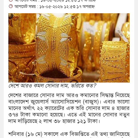
আপলোড সময় : ১৬-০৫-২০২৬ ১২:৫৩:১৭ অপরাহ্ন
ফতার নন রাবি শিক্ষক, সংবাদ সম্মেলনে ক্ষোভ
আপডেট সময় : ১৬-০৫-২০২৬ ১২:৫৩:১৭ অপরাহ্ন
ারের
্যায় মৃত বেড়ে ৯৫, ক্ষতিগ্রস্ত ১১ লাখ মানুষ
যক্ত পুকুর থেকে অজ্ঞাত যুবকের মরদেহ উদ্ধার
ান্তে বিজিবির পৃথক অভিযানে ১৫৬ বোতল ভারতীয়
সমেটিকস উদ্ধার
ি শ্রমিক নিয়োগে আবেদন শুরু, ওমানে ৫ হাজার শ্রমিক
দেশে আরও কমল সোনার দাম, ভরিতে কত?
দেশের বাজারে সোনার দাম আরও কমানোর সিদ্ধান্ত নিয়েছে
বাংলাদেশ জুয়েলার্স অ্যাসোসিয়েশন (বাজুস)। এবার ভালো
 সংঘর্ষে দুই ইসরায়েলি রিজার্ভ সেনা নিহত, সীমান্তে
মানের অর্থাৎ ২২ ক্যারেটের এক ভরি সোনার দাম ৪ হাজার
৩৭৪ টাকা কমানো হয়েছে। এতে এই মানের সোনার নতুন
দাম দাঁড়িয়েছে ২ লাখ ৩৮ হাজার ১২১ টাকা।
ীগঞ্জে ছয় বছরের শিশুকে ধর্ষণের অভিযোগে
শনিবার (১৬ মে) সকালে এক বিজ্ঞপ্তিতে এই তথ্য জানিয়েছে