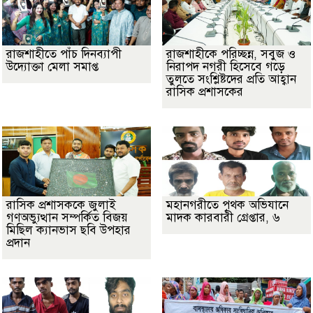
রাজশাহীতে পাঁচ দিনব্যাপী
রাজশাহীকে পরিচ্ছন্ন, সবুজ ও
উদ্যোক্তা মেলা সমাপ্ত
নিরাপদ নগরী হিসেবে গড়ে
তুলতে সংশ্লিষ্টদের প্রতি আহ্বান
রাসিক প্রশাসকের
রাসিক প্রশাসককে জুলাই
মহানগরীতে পৃথক অভিযানে
গণঅভ্যুত্থান সম্পর্কিত বিজয়
মাদক কারবারী গ্রেপ্তার, ৬
মিছিল ক্যানভাস ছবি উপহার
প্রদান