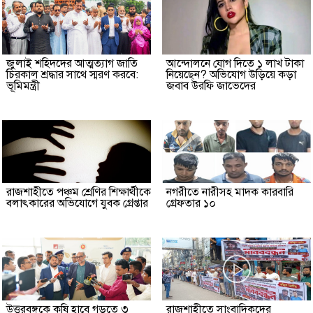
জুলাই শহিদদের আত্মত্যাগ জাতি
আন্দোলনে যোগ দিতে ১ লাখ টাকা
চিরকাল শ্রদ্ধার সাথে স্মরণ করবে:
নিয়েছেন? অভিযোগ উড়িয়ে কড়া
ভূমিমন্ত্রী
জবাব উরফি জাভেদের
রাজশাহীতে পঞ্চম শ্রেণির শিক্ষার্থীকে
নগরীতে নারীসহ মাদক কারবারি
বলাৎকারের অভিযোগে যুবক গ্রেপ্তার
গ্রেফতার ১০
উত্তরবঙ্গকে কৃষি হাবে গড়তে ৩
রাজশাহীতে সাংবাদিকদের