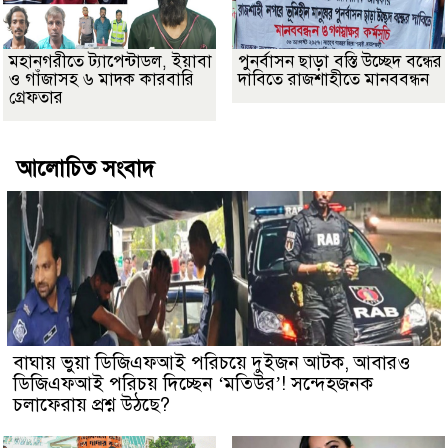
মহানগরীতে ট্যাপেন্টাডল, ইয়াবা
পুনর্বাসন ছাড়া বস্তি উচ্ছেদ বন্ধের
ও গাঁজাসহ ৬ মাদক কারবারি
দাবিতে রাজশাহীতে মানববন্ধন
গ্রেফতার
আলোচিত সংবাদ
বাঘায় ভুয়া ডিজিএফআই পরিচয়ে দুইজন আটক, আবারও
ডিজিএফআই পরিচয় দিচ্ছেন ‘মতিউর’! সন্দেহজনক
চলাফেরায় প্রশ্ন উঠছে?