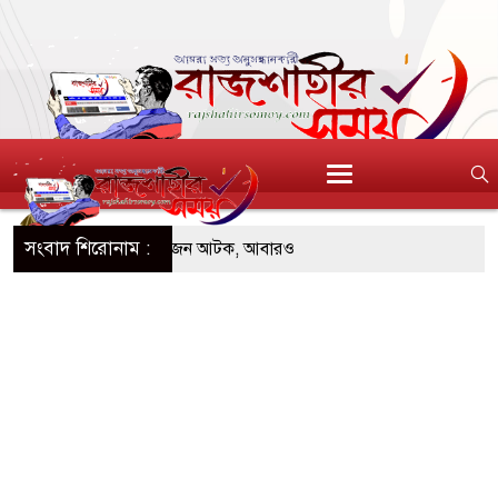
সংবাদ শিরোনাম :
ডিজিএফআই পরিচয়ে দুইজন আটক, আবারও
দিচ্ছেন ‘মতিউর’! সন্দেহজনক চলাফেরায় প্রশ্ন
এসটিআই’র অনুমোদনহীন দই, মিষ্টি ও ঘি বিক্রেতাকে
 বোতল স্ক্যাফসহ নারী মাদক কারবারি গ্রেপ্তার