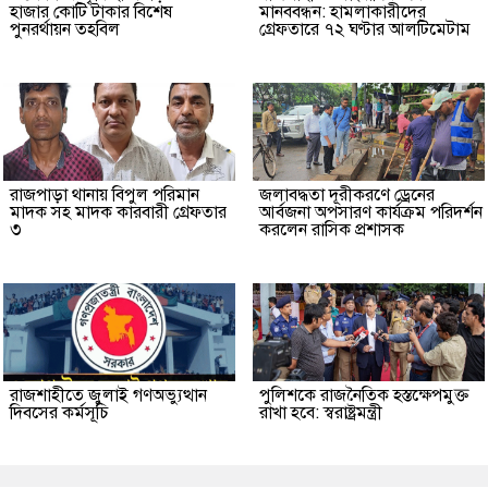
হাজার কোটি টাকার বিশেষ
মানববন্ধন: হামলাকারীদের
পুনরর্থায়ন তহবিল
গ্রেফতারে ৭২ ঘণ্টার আলটিমেটাম
রাজপাড়া থানায় বিপুল পরিমান
জলাবদ্ধতা দূরীকরণে ড্রেনের
মাদক সহ মাদক কারবারী গ্রেফতার
আর্বজনা অপসারণ কার্যক্রম পরিদর্শন
৩
করলেন রাসিক প্রশাসক
রাজশাহীতে জুলাই গণঅভ্যুত্থান
পুলিশকে রাজনৈতিক হস্তক্ষেপমুক্ত
দিবসের কর্মসূচি
রাখা হবে: স্বরাষ্ট্রমন্ত্রী