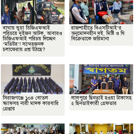
বাঘায় ভুয়া ডিজিএফআই
রাজশাহীতে বিএসটিআই’র
পরিচয়ে দুইজন আটক, আবারও
অনুমোদনহীন দই, মিষ্টি ও ঘি
ডিজিএফআই পরিচয় দিচ্ছেন
বিক্রেতাকে জরিমানা
‘মতিউর’! সন্দেহজনক
চলাফেরায় প্রশ্ন উঠছে?
সিরাজগঞ্জে ১০৪ বোতল
লালপুরে ছিনতাই হওয়া টাকাসহ
স্ক্যাফসহ নারী মাদক কারবারি
২ ছিনতাইকারী গ্রেফতার
গ্রেপ্তার