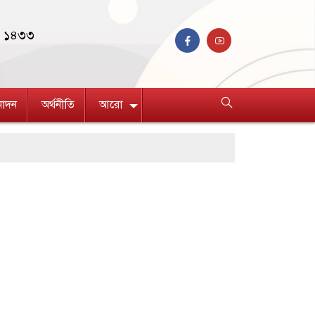
বণ ১৪৩৩
নোদন
অর্থনীতি
আরো