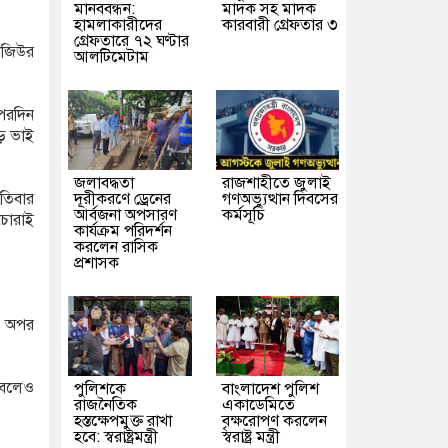
মানববন্ধন:
মাদক সহ মাদক
হামলাকারীদের
কারবারী গ্রেফতার ৩
গ্রেফতারে ৭২ ঘণ্টার
গাজিউর
আলটিমেটাম
 পরদিন
ড় ভাই
জলাবদ্ধতা
রাজশাহীতে জুলাই
দূরীকরণে ড্রেনের
গণঅভ্যুত্থান দিবসের
পতিবার
আর্বজনা অপসারণ
কর্মসূচি
চোরাই
কার্যক্রম পরিদর্শন
করলেন রাসিক
প্রশাসক
। অপর
ে বলেও
পুলিশকে
বাংলাদেশ পুলিশ
রাজনৈতিক
একাডেমিতে
হস্তক্ষেপমুক্ত রাখা
বৃক্ষরোপণ করলেন
হবে: স্বরাষ্ট্রমন্ত্রী
স্বরাষ্ট্র মন্ত্রী