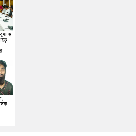
সবুজ ও
গড়ে
ের
ল,
মাদক