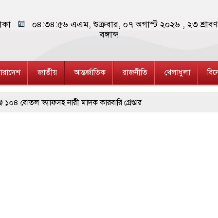
াকা
০৪:৩৪:৫৭ এএম
, শুক্রবার, ০৭ অগাস্ট ২০২৬ ,
২৩ শ্রা
বঙ্গাব্দ
ারাদেশ
জাতীয়
আন্তর্জাতিক
রাজনীতি
খেলাধুলা
বি
্যাফসহ নারী মাদক কারবারি গ্রেপ্তার
মাপ্ত
থক অভিযানে মাদক কারবারী গ্রেপ্তার, ৬
ন্ধের দাবিতে রাজশাহীতে মানববন্ধন
 মৃত বেড়ে ৯৫, ক্ষতিগ্রস্ত ১১ লাখ মানুষ