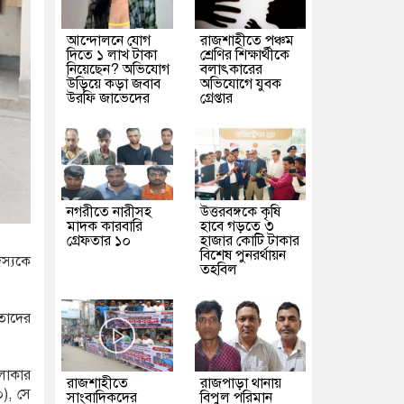
আন্দোলনে যোগ
রাজশাহীতে পঞ্চম
দিতে ১ লাখ টাকা
শ্রেণির শিক্ষার্থীকে
নিয়েছেন? অভিযোগ
বলাৎকারের
উড়িয়ে কড়া জবাব
অভিযোগে যুবক
উরফি জাভেদের
গ্রেপ্তার
নগরীতে নারীসহ
উত্তরবঙ্গকে কৃষি
মাদক কারবারি
হাবে গড়তে ৩
গ্রেফতার ১০
হাজার কোটি টাকার
বিশেষ পুনরর্থায়ন
স্যকে
তহবিল
 তাদের
এলাকার
রাজশাহীতে
রাজপাড়া থানায়
০), সে
সাংবাদিকদের
বিপুল পরিমান