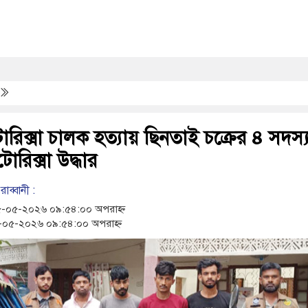
িযানে ১৫৬ বোতল ভারতীয় মদ ও ৯০৯ পিস কসমেটিকস উদ্ধার
ঘর্ষে দুই ইসরায়েলি রিজার্ভ সেনা নিহত, সীমান্তে উত্তেজনা বৃদ্ধি
াকে অভিনব কৌশলে লুকানো সোয়া কোটি টাকার ভারতীয় জিরা জব্দ
পর ব্যাটেই জবাব, অস্ট্রেলিয়ার বিপক্ষে মিরাজের দুর্দান্ত সেঞ্চুরি
র
িক্সা চালক হত্যায় ছিনতাই চক্রের ৪ সদস্
োরিক্সা উদ্ধার
াব্বানী :
-০৫-২০২৬ ০৯:৫৪:০০ অপরাহ্ন
০৫-২০২৬ ০৯:৫৪:০০ অপরাহ্ন