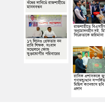
বন্ধের দাবিতে রাজশাহীতে
মানববন্ধন
রাজশাহীতে বিএসট
অনুমোদনহীন দই, মিষ্
বিক্রেতাকে জরিমানা
১৭ দিনেও গ্রেফতার নন
রাবি শিক্ষক, সংবাদ
সম্মেলনে ক্ষোভ
ভুক্তভোগীর পরিবারের
রাসিক প্রশাসককে জ
গণঅভ্যুত্থান সম্পর্ক
মিছিল ক্যানভাস ছব
প্রদান