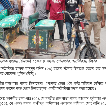
ালক হত্যায় ছিনতাই চক্রের ৪ সদস্য গ্রেফতার, অটোরিক্সা উদ্ধার
অটোরিক্সা চালক মামুনুর রশিদ (৫০) হত্যার ঘটনায় ছিনতাই চক্রের চার সদ
র গোয়েন্দা পুলিশ (ডিবি)।
রীর রাজপাড়া থানার ডিঙ্গাডোবা এলাকায় ভোর ৫টা পর্যন্ত অভিযান চালিয়ে
সময় তাদের কাছ থেকে ছিনতাইকৃত একটি অটোরিক্সা উদ্ধার করা হয়েছে।
োঃ তানভীর রানা প্রান্ত (২২), সে নগরীর রাজপাড়া থানার হড়গ্রাম পূর্বপাড়া 
(৩৫), সে একই থানার লক্ষ্মীপুর ভাটাপাড়া এলাকার বাসিন্দা, মোঃ রাব্বি (২