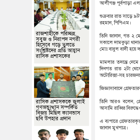
আলীগঞ্জ পূর্বপাড়া এ
শুক্রবার রাত সাড়ে ৯
রহমান, পিপিএম।
রাজশাহীকে পরিচ্ছন্ন,
তিনি জানান, গত ২ মে
সবুজ ও নিরাপদ নগরী
সকালে দামকুড়া থানা
হিসেবে গড়ে তুলতে
মোঃ বাবুল বাদী হয়ে 
সংশ্লিষ্টদের প্রতি আহ্বান
রাসিক প্রশাসকের
মামলার তদন্তে নেমে 
দিনগত রাত ২টা থেকে
অটোরিক্সা-সহ চারজন
জিজ্ঞাসাবাদে গ্রেফতা
রাসিক প্রশাসককে জুলাই
তিনি আরও বলেন, গ্
গণঅভ্যুত্থান সম্পর্কিত
আসামি রাব্বির বিরুদ
বিজয় মিছিল ক্যানভাস
ছবি উপহার প্রদান
এ ব্যপারে গ্রেফতারক
জানান মুখপাত্র।