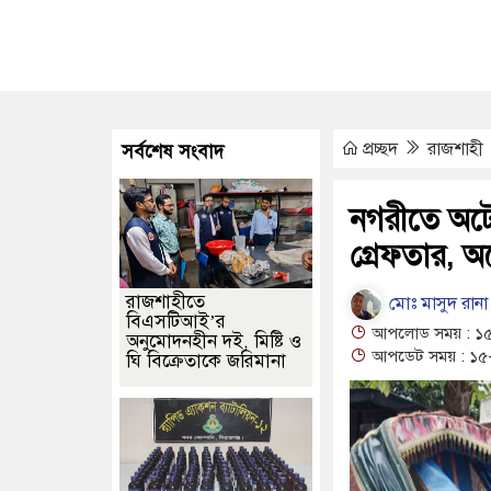
ে অজ্ঞাত যুবকের মরদেহ উদ্ধার
জামালপুর সীমান্তে বিজিবির পৃথক অভ
গে আবেদন শুরু, ওমানে ৫ হাজার শ্রমিক নেওয়ার উদ্যোগ
দক্ষিণ লেবাননে সং
র শিশুকে ধর্ষণের অভিযোগে কেয়ারটেকার গ্রেপ্তার
বিজয়নগরে ডাম্পার ট্র
প্রচ্ছদ
রাজশাহী
সর্বশেষ সংবাদ
রেকর্ড গড়ে মেসির জোড়া গোল, বড় জয় ইন্টার মায়ামির
অধিনায়কত্ব হারানোর 
বিদদের জন্য আন্তর্জাতিক মানের জাতীয় প্যারা প্রতিযোগিতা আয়োজন করবে সরকা
নগরীতে অটোর
গ্রেফতার, অট
রাজশাহীতে
মোঃ মাসুদ রানা র
বিএসটিআই’র
আপলোড সময় : ১৫
অনুমোদনহীন দই, মিষ্টি ও
আপডেট সময় : ১৫-
ঘি বিক্রেতাকে জরিমানা