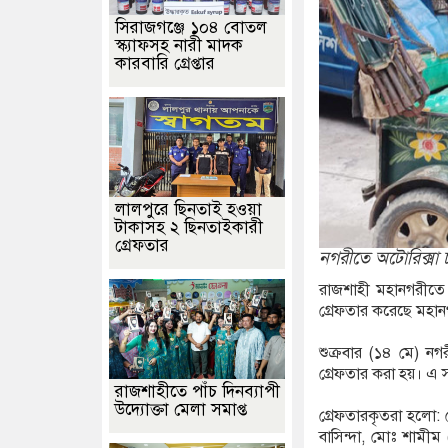
সিরাজগঞ্জে ১০৪ বোতল
স্ক্যাফসহ নারী মাদক
কারবারি গ্রেপ্তার
লালপুরে ছিনতাই হওয়া
টাকাসহ ২ ছিনতাইকারী
গ্রেফতার
নগরীতে অটোরিক্সা চ
রাজশাহী মহানগরীতে 
গ্রেফতার করেছে মহানগ
শুক্রবার (১৪ মে) নগ
গ্রেফতার করা হয়। এ 
রাজশাহীতে পাঁচ দিনব্যাপী
উদ্যোক্তা মেলা সমাপ্ত
গ্রেফতারকৃতরা হলো: ম
বাসিন্দা, মোঃ শামীম 