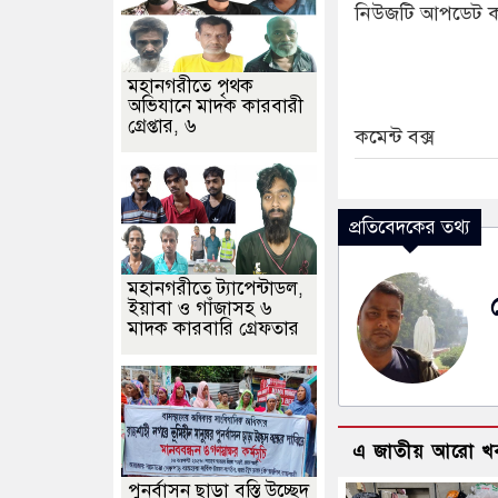
নিউজটি আপডেট ক
মহানগরীতে পৃথক
অভিযানে মাদক কারবারী
গ্রেপ্তার, ৬
কমেন্ট বক্স
প্রতিবেদকের তথ্য
মহানগরীতে ট্যাপেন্টাডল,
ইয়াবা ও গাঁজাসহ ৬
মাদক কারবারি গ্রেফতার
এ জাতীয় আরো খ
পুনর্বাসন ছাড়া বস্তি উচ্ছেদ