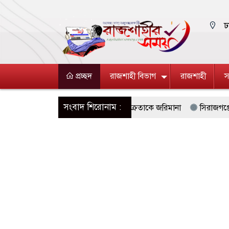
ঢ
প্রচ্ছদ
রাজশাহী বিভাগ
রাজশাহী
স
সংবাদ শিরোনাম :
োদনহীন দই, মিষ্টি ও ঘি বিক্রেতাকে জরিমানা
সিরাজগঞ্জে ১০৪ বোতল স্ক
সহ ২ ছিনতাইকারী গ্রেফতার
রাজশাহীতে পাঁচ দিনব্যাপী উদ্যোক্তা মেলা স
 নিরাপদ নগরী হিসেবে গড়ে তুলতে সংশ্লিষ্টদের প্রতি আহ্বান রাসিক প্রশাসকের
যুত্থান সম্পর্কিত বিজয় মিছিল ক্যানভাস ছবি উপহার প্রদান
মহানগরীতে পৃ
াবা ও গাঁজাসহ ৬ মাদক কারবারি গ্রেফতার
পুনর্বাসন ছাড়া বস্তি উচ্ছেদ ব
শিক্ষক, সংবাদ সম্মেলনে ক্ষোভ ভুক্তভোগীর পরিবারের
আসামে ভয়াবহ বন্যায়