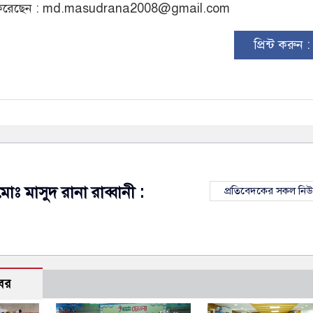
রেছেন :
md.masudrana2008@gmail.com
প্রিন্ট করুন 
মোঃ মাসুদ রানা রাব্বানী :
প্রতিবেদকের সকল নি
বর