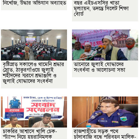
নিখোঁজ, উদ্ধার অভিযান অব্যাহত
বছর এইচএসসির খাতা
মূল্যায়ন, তদন্তে সিলেট শিক্ষা
বোর্ড
বৃষ্টিস্নাত সকালেও থামেনি শ্রদ্ধার
তানোরে জুলাই যোদ্ধাদের
স্রোত, ঠাকুরগাঁওয়ে জুলাই
সংবর্ধনা ও আলোচনা সভা
শহীদদের স্মরণে শ্রদ্ধাঞ্জলি ও
জুলাই যোদ্ধাদের সংবর্ধনা
চাকরির আশ্বাসে খালি চেক-
রাজশাহীতে সড়ক পথে
স্ট্যাম্প নিয়ে হয়রানিমূলক
চাঁদাবাজি বন্ধে পরিবহন মালিক-