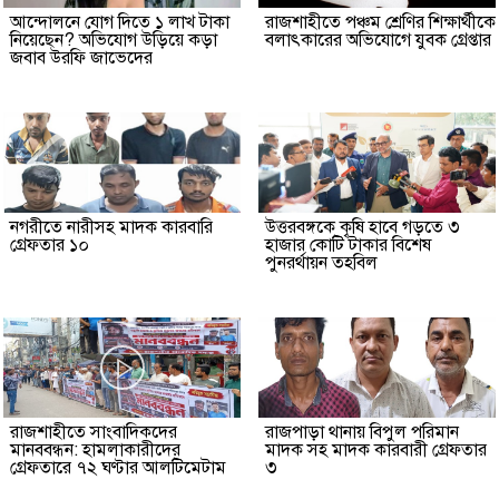
আন্দোলনে যোগ দিতে ১ লাখ টাকা
রাজশাহীতে পঞ্চম শ্রেণির শিক্ষার্থীকে
নিয়েছেন? অভিযোগ উড়িয়ে কড়া
বলাৎকারের অভিযোগে যুবক গ্রেপ্তার
জবাব উরফি জাভেদের
নগরীতে নারীসহ মাদক কারবারি
উত্তরবঙ্গকে কৃষি হাবে গড়তে ৩
গ্রেফতার ১০
হাজার কোটি টাকার বিশেষ
পুনরর্থায়ন তহবিল
রাজশাহীতে সাংবাদিকদের
রাজপাড়া থানায় বিপুল পরিমান
মানববন্ধন: হামলাকারীদের
মাদক সহ মাদক কারবারী গ্রেফতার
গ্রেফতারে ৭২ ঘণ্টার আলটিমেটাম
৩