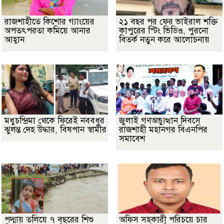
রাজশাহীতে কিশোর গ্যাংয়ের
২১ বছর পর ফের ভাইরাল শক্তি
অপতৎপরতা কমিয়ে আনার
কাপুরের স্টিং ভিডিও, পুরনো
আহ্বান
বিতর্ক নতুন করে আলোচনায়
মধুচন্দ্রিমা থেকে ফিরেই নববধূর
জুলাই গণঅভ্যুত্থান দিবসে
ঝুলন্ত দেহ উদ্ধার, বিষপান স্বামীর
রাজশাহী মহানগর বিএনপির
সমাবেশ
পদ্মায় তলিয়ে ৭ বছরের শিশু
অফিস সহকারী পরিচয়ে চার