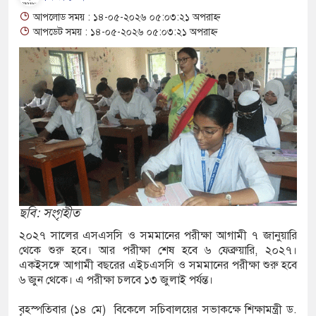
আপলোড সময় : ১৪-০৫-২০২৬ ০৫:০৩:২১ অপরাহ্ন
নিয়ন্ত্রণ হারিয়ে আটাবোঝাই ট্রাক বসতঘরের ওপর,
আপডেট সময় : ১৪-০৫-২০২৬ ০৫:০৩:২১ অপরাহ্ন
মৃত্যু
াইভেটকার-অটোরিকশার মুখোমুখি সংঘর্ষে নিহত ১, আহত
েকে সরে সংসার, মাতৃত্বকে প্রাধান্য দিয়েছেন, কী
 পর্দায় ফিরেছিলেন কাজল?
বিরোধী অভিযানে নারীসহ ৭ মাদক কারবারি গ্রেফতার,
ছবি: সংগৃহীত
২০২৭ সালের এসএসসি ও সমমানের পরীক্ষা আগামী ৭ জানুয়ারি
থেকে শুরু হবে। আর পরীক্ষা শেষ হবে ৬ ফেব্রুয়ারি, ২০২৭।
একইসঙ্গে আগামী বছরের এইচএসসি ও সমমানের পরীক্ষা শুরু হবে
অভিনেতা প্রদীপ রাওয়াত মারা গেছেন
৬ জুন থেকে। এ পরীক্ষা চলবে ১৩ জুলাই পর্যন্ত।
মরক্কোর ফুটবলারের সঙ্গে প্রেমের গুঞ্জন নিয়ে যা
বৃহস্পতিবার (১৪ মে) বিকেলে সচিবালয়ের সভাকক্ষে শিক্ষামন্ত্রী ড.