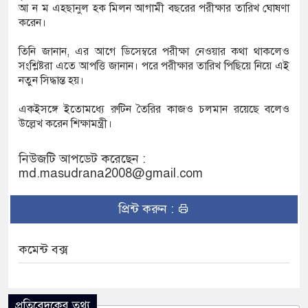
আ ন ম এহছানুল হক মিলন আগামী বছরের পরীক্ষার তারিখ ঘোষণা
করেন।
নিয়ে যা বললেন অভিনেত্রী ম্রুণাল ঠাকুর
তিনি জানান, এর আগে ডিসেম্বরে পরীক্ষা নেওয়ার কথা থাকলেও
সংশ্লিষ্টরা এতে আপত্তি জানান। পরে পরীক্ষার তারিখ পিছিয়ে নিয়ে এই
হ ৩ বছর ধরে ফ্রিজে রাখলেন ছেলে
নতুন সিদ্ধান্ত হয়।
নে হেনস্তা হলাম, খুব ব্যথিত হয়েছি: ভারপ্রাপ্ত রাষ্ট্রপতি
একইসঙ্গে ইতোমধ্যে রুটিন তৈরির কাজও চলমান রয়েছে বলেও
উল্লেখ করেন শিক্ষামন্ত্রী।
নিউজটি আপডেট করেছেন :
md.masudrana2008@gmail.com
প্রিন্ট করুন :
কমেন্ট বক্স
প্রতিবেদকের তথ্য