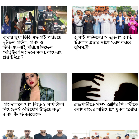
বাঘায় ভুয়া ডিজিএফআই পরিচয়ে
জুলাই শহিদদের আত্মত্যাগ জাতি
দুইজন আটক, আবারও
চিরকাল শ্রদ্ধার সাথে স্মরণ করবে:
ডিজিএফআই পরিচয় দিচ্ছেন
ভূমিমন্ত্রী
‘মতিউর’! সন্দেহজনক চলাফেরায়
প্রশ্ন উঠছে?
আন্দোলনে যোগ দিতে ১ লাখ টাকা
রাজশাহীতে পঞ্চম শ্রেণির শিক্ষার্থীকে
নিয়েছেন? অভিযোগ উড়িয়ে কড়া
বলাৎকারের অভিযোগে যুবক গ্রেপ্তার
জবাব উরফি জাভেদের