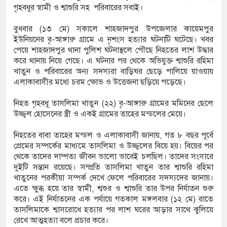
গৃহবধূর স্বামী ও শ্বাশুরি সহ পরিবারের সবাই।
বুধবার (১৩ মে) সকালে শাহজাদপুর উপজেলার কায়েমপুর
ডিজিএফআই পরিচয়ে দুইজন আটক, আবারও
ইউনিয়নের বৃ-আঙ্গারু গ্রামে এ নৃশংস হত্যার ঘটনাটি ঘটেছে। খবর
পেয়ে শাহজাদপুর থানা পুলিশ ঘটনাস্থলে পৌছে নিহতের লাশ উদ্ধার
 দিচ্ছেন ‘মতিউর’! সন্দেহজনক চলাফেরায় প্রশ্ন
করে থানায় নিয়ে গেছে। এ ঘটনার পর থেকে অভিযুক্ত শ্বাশুরি রহিমা
খাতুন ও পরিবারের অন্য সদস্যরা বাড়িঘর ছেড়ে পালিয়ে য়াওয়ায়
এলাকাবাসীর মধ্যে চরম ক্ষোভ ও উত্তেজনা ছড়িয়ে পড়েছে।
এসটিআই’র অনুমোদনহীন দই, মিষ্টি ও ঘি বিক্রেতাকে
নিহত গৃহবধূ তাসলিমা খাতুন (২২) বৃ-আঙ্গারু গ্রামের মমিনের ছেলে
উজ্জ্বল হোসেনের স্ত্রী ও একই গ্রামের তাহের মন্ডলের মেয়ে।
নিহতের বাবা তাহের মন্ডল ও এলাকাবাসী জানায়, গত ৮ বছর পূর্বে
৪ বোতল স্ক্যাফসহ নারী মাদক কারবারি গ্রেপ্তার
প্রেমের সম্পর্কের মাধ্যমে তাসলিমা ও উজ্জ্বলের বিয়ে হয়। বিয়ের পর
থেকে তাদের দাম্পত্য জীবন ভালো ভাবেই চলছিল। তাদের সংসারে
দুইটি সন্তান রয়েছে। সম্প্রতি তাসলিমা খাতুন তার শ্বাশুরি রহিমা
খাতুনের পরকীয়া সম্পর্ক দেখে ফেলে পরিবারের সদস্যদের জানায়।
এতে ক্ষুব্ধ হয়ে তার স্বামী, শ্বশুর ও শ্বাশুরি তার উপর নির্যাতন শুরু
করে। এই নির্যাতনের এক পর্যায়ে গতকাল মঙ্গলবার (১২ মে) রাতে
তাসলিমাকে শ্বাসরোধে হত্যার পর লাশ ঘরের আড়ার সাথে ঝুলিয়ে
রেখে আত্মহত্যা বলে প্রচার করে।