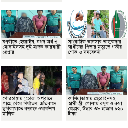
নগরীতে হেরোইন, নগদ অর্থ ও
সাংবাদিক আনসার তালুকদার
মোবাইলসহ দুই মাদক কারবারী
স্বাধীনের পিতার মৃত্যুতে গভীর
গ্রেপ্তার
শোক ও সমবেদনা
গোরহাঙ্গায় ‘চোর’ অপবাদে
কাশিয়াডাঙ্গায় হেরোইনসহ
গাছে বেঁধে নির্যাতন, প্রতিবাদে
স্বামী-স্ত্রী: গোলাম রসুল ও রুমা
ছুরিকাঘাতে রক্তাক্ত ওয়ার্কশপ
গ্রেপ্তার, উদ্ধার ৩৮ হাজার ৮২০
মালিক
টাকা