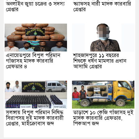
অনলাইন জুয়া চক্রের ৩ সদস্য
স্ক্যাফসহ নারী মাদক কারবারি
গ্রেপ্তার
গ্রেপ্তার
এনায়েতপুরে বিপুল পরিমান
শাহজাদপুরে ১১ বছরের
গাঁজাসহ মাদক কারবারি
শিশুকে ধর্ষণ মামলার প্রধান
গ্রেফতার ৪
আসামি গ্রেপ্তার
সলঙ্গায় বিপুল পরিমান নিষিদ্ধ
তাড়াশে ১০ কেজি গাঁজাসহ দুই
সিরাপসহ দুই মাদক কারবারী
মাদক কারবারি গ্রেফতার,
গ্রেপ্তার, মাইক্রোবাস জব্দ
পিকআপ জব্দ