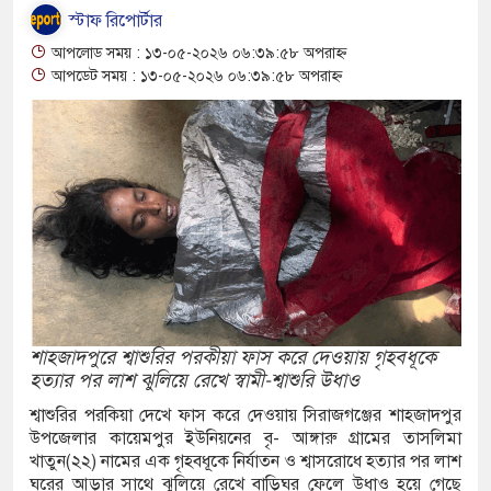
 আশ্বাস: দুুই যুবকের প্রতারণায় সর্বশান্ত ৪ পরিবার!
স্টাফ রিপোর্টার
জা, ইয়াবা, ট্যাপেন্টাডল ট্যাবলেট সহ মাদক কারবারী
আপলোড সময় : ১৩-০৫-২০২৬ ০৬:৩৯:৫৮ অপরাহ্ন
আপডেট সময় : ১৩-০৫-২০২৬ ০৬:৩৯:৫৮ অপরাহ্ন
াসের মুখোমুখি সংঘর্ষে নিহত বেড়ে ৯
য়ে থেকে দ্বিতীয় দিন শেষ করল বাংলাদেশ
নিয়ে আরও ৩ শিশুর মৃত্যু
 ইয়েমেনের সেনাঘাঁটি ইরান সমর্থিত হুথির নিশানায়,
শাহজাদপুরে শ্বাশুরির পরকীয়া ফাস করে দেওয়ায় গৃহবধূকে
গিতায় ইয়ুথ চেঞ্জমেকার্স নেটওয়ার্কের উদ্যোগে
হত্যার পর লাশ ঝুলিয়ে রেখে স্বামী-শ্বাশুরি উধাও
শ্বাশুরির পরকিয়া দেখে ফাস করে দেওয়ায় সিরাজগঞ্জের শাহজাদপুর
ী বৃক্ষরোপণ ও চারা বিতরণ কর্মসূচির উদ্বোধন
উপজেলার কায়েমপুর ইউনিয়নের বৃ- আঙ্গারু গ্রামের তাসলিমা
খাতুন(২২) নামের এক গৃহবধূকে নির্যাতন ও শ্বাসরোধে হত্যার পর লাশ
োগে আক্রান্ত অসহায় রোগীর পাশে পুঠিয়ার এসিল্যান্ড
ঘরের আড়ার সাথে ঝুলিয়ে রেখে বাড়িঘর ফেলে উধাও হয়ে গেছে