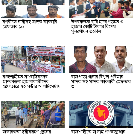
নগরীতে নারীসহ মাদক কারবারি
উত্তরবঙ্গকে কৃষি হাবে গড়তে ৩
গ্রেফতার ১০
হাজার কোটি টাকার বিশেষ
পুনরর্থায়ন তহবিল
রাজশাহীতে সাংবাদিকদের
রাজপাড়া থানায় বিপুল পরিমান
মানববন্ধন: হামলাকারীদের
মাদক সহ মাদক কারবারী গ্রেফতার
গ্রেফতারে ৭২ ঘণ্টার আলটিমেটাম
৩
জলাবদ্ধতা দূরীকরণে ড্রেনের
রাজশাহীতে জুলাই গণঅভ্যুত্থান