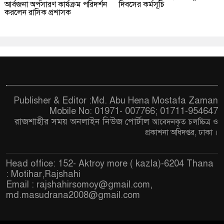
আর্বজনা অপসারণ কার্যক্রম পরিদর্শন
দিবসের কর্মসূচি
করলেন রাসিক প্রশাসক
Publisher & Editor :Md. Abu Hena Mostafa Zaman
Mobile No: 01971- 007766; 01711-954647
রাজশাহীর সময় অনলাইন নিউজ পোর্টাল
আবেদনকৃত চ
লচ্চিত্র ও
প্রকাশনা অধিদপ্তর, ঢাকা
।
Head office: 152- Aktroy more ( kazla)-6204 Thana
: Motihar,Rajshahi
Email :
rajshahirsomoy@gmail.com
,
md.masudrana2008@gmail.com