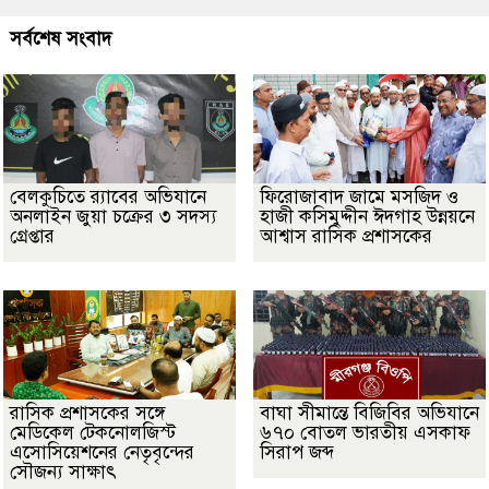
সর্বশেষ সংবাদ
বেলকুচিতে র‌্যাবের অভিযানে
ফিরোজাবাদ জামে মসজিদ ও
অনলাইন জুয়া চক্রের ৩ সদস্য
হাজী কসিমুদ্দীন ঈদগাহ উন্নয়নে
গ্রেপ্তার
আশ্বাস রাসিক প্রশাসকের
​রাসিক প্রশাসকের সঙ্গে
বাঘা সীমান্তে বিজিবির অভিযানে
মেডিকেল টেকনোলজিস্ট
৬৭০ বোতল ভারতীয় এসকাফ
এসোসিয়েশনের নেতৃবৃন্দের
সিরাপ জব্দ
সৌজন্য সাক্ষাৎ