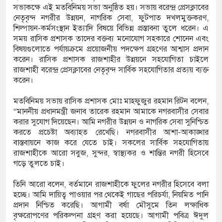
সভাকক্ষে এই মতবিনিময় সভা অনুষ্ঠিত হয়। সভায় বরেন্দ্র প্রেসক্লাবের
ফুট
নেতৃবৃন্দ নগরীর উন্নয়ন, নাগরিক সেবা, ফুটপাত দখলমুক্তকরণ,
শিল্পায়ন-কর্মসংস্থান ইত্যাদি বিষয়ে বিভিন্ন প্রস্তাবনা তুলে ধরেন। এ
ন হচ্ছে ‘ফ্যামিলি কার্ড’ কর্মসূচি, চার বছরে অন্তর্ভুক্ত
সময় রাসিক প্রশাসক তাদের বক্তব্য মনোযোগ সহকারে শোনেন এবং
বিষয়গুলোতে পর্যায়ক্রমে প্রয়োজনীয় পদক্ষেপ গ্রহণের আশ্বাস প্রদান
লাখ পরিবার
করেন। রাসিক প্রশাসক রাজশাহীর উন্নয়নে সহযোগিতা চাইলে
রাজশাহী বরেন্দ্র প্রেসক্লাবের নেতৃবৃন্দ সার্বিক সহযোগিতার প্রত্যয় ব্যক্ত
 নর্থ ক্যারোলাইনায় বন্দুক হামলায় নিহত ৩, একই
করেন।
া জড়িত
মতবিনিময় সভায় রাসিক প্রশাসক মোঃ মাহফুজুর রহমান রিটন বলেন,
“মাননীয় প্রধানমন্ত্রী জনাব তারেক রহমান আমাকে নগরবাসীর সেবার
া সমাজ কল্যাণ সংগঠনের নেতৃবৃন্দের সঙ্গে সিটি
করার সুযোগ দিয়েছেন। আমি নগরীর উন্নয়ন ও নাগরিক সেবা সুনিশ্চিত
করতে প্রচেষ্টা অব্যাহত রেখেছি। নগরবাসীর আশা-আকাঙ্খার
শাসকের সৌজন্য সাক্ষাৎ
বাস্তবায়নে কাজ করে যেতে চাই। সকলের সার্বিক সহযোগিতায়
রাজশাহীকে আরো সবুজ, সুন্দর, স্বাস্থ্যকর ও শান্তির নগরী হিসেবে
 মাদকবিরোধী অভিযানে প্রবাস ফেরত ব্যক্তির মৃত্যু,
গড়ে তুলতে চাই।
তিনি আরো বলেন, বর্তমানে রাজশাহীকে ফুলের নগরীর হিসেবে বলা
হচ্ছে। আমি দায়িত্ব পাওয়ার পর থেকেই গাছের পরিচর্যা, নিয়মিত পানি
েমের পর বিয়ে, তিন মাসের মাথায় নববধূর ঝুলন্ত মরদেহ
প্রদান নিশ্চিত করেছি। আগামী বর্ষা মৌসুমে তিন লক্ষাধিক
বৃক্ষরোপণের পরিকল্পনা গ্রহণ করা হয়েছে। আগামী পবিত্র ঈদুল