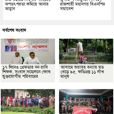
অপতৎপরতা কমিয়ে আনার
রাজশাহী মহানগর বিএনপির
আহ্বান
সমাবেশ
সর্বশেষ সংবাদ
১৭ দিনেও গ্রেফতার নন রাবি
আসামে ভয়াবহ বন্যায় মৃত
শিক্ষক, সংবাদ সম্মেলনে ক্ষোভ
বেড়ে ৯৫, ক্ষতিগ্রস্ত ১১ লাখ
ভুক্তভোগীর পরিবারের
মানুষ