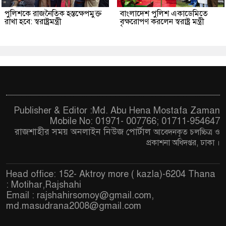
পুলিশকে রাজনৈতিক হস্তক্ষেপমুক্ত
বাংলাদেশ পুলিশ একাডেমিতে
রাখা হবে: স্বরাষ্ট্রমন্ত্রী
বৃক্ষরোপণ করলেন স্বরাষ্ট্র মন্ত্রী
Publisher & Editor :Md. Abu Hena Mostafa Zaman
Mobile No: 01971- 007766; 01711-954647
রাজশাহীর সময় অনলাইন নিউজ পোর্টাল
আবেদনকৃত চ
লচ্চিত্র ও
প্রকাশনা অধিদপ্তর, ঢাকা
।
Head office: 152- Aktroy more ( kazla)-6204 Thana
: Motihar,Rajshahi
Email :
rajshahirsomoy@gmail.com
,
md.masudrana2008@gmail.com