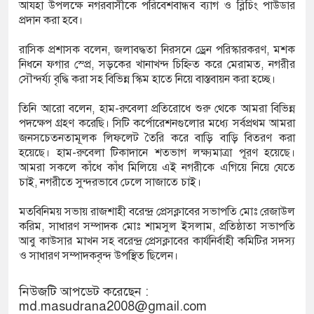
আযহা উপলক্ষে নগরবাসীকে পরিবেশবান্ধব ব্যাগ ও ব্লিচিং পাউডার
প্রদান করা হবে।
রাসিক প্রশাসক বলেন, জলাবদ্ধতা নিরসনে ড্রেন পরিস্কারকরণ, মশক
নিধনে ফগার স্প্রে, সড়কের খানাখন্দ চিহ্নিত করে মেরামত, নগরীর
সৌন্দর্য্য বৃদ্ধি করা সহ বিভিন্ন স্কিম হাতে নিয়ে বাস্তবায়ন করা হচ্ছে।
তিনি আরো বলেন, হাম-রুবেলা প্রতিরোধে শুরু থেকে আমরা বিভিন্ন
পদক্ষেপ গ্রহণ করেছি। সিটি কর্পোরেশনগুলোর মধ্যে সর্বপ্রথম আমরা
জনসচেতনতামূলক লিফলেট তৈরি করে বাড়ি বাড়ি বিতরণ করা
হয়েছে। হাম-রুবেলা টিকাদানে শতভাগ লক্ষ্যমাত্রা পূরণ হয়েছে।
আমরা সকলে কাঁধে কাঁধ মিলিয়ে এই নগরীকে এগিয়ে নিয়ে যেতে
চাই, নগরীতে সুন্দরভাবে ঢেলে সাজাতে চাই।
মতবিনিময় সভায় রাজশাহী বরেন্দ্র প্রেসক্লাবের সভাপতি মোঃ রেজাউল
করিম, সাধারণ সম্পাদক মোঃ শামসুল ইসলাম, প্রতিষ্ঠাতা সভাপতি
আবু কাউসার মাখন সহ বরেন্দ্র প্রেসক্লাবের কার্যনির্বাহী কমিটির সদস্য
ও সাধারণ সম্পাদকবৃন্দ উপস্থিত ছিলেন।
নিউজটি আপডেট করেছেন :
md.masudrana2008@gmail.com