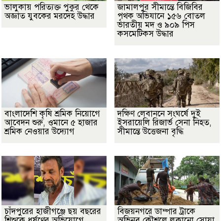
ভালুকায় পরিত্যক্ত পুকুর থেকে
জামালপুর সীমান্তে বিজিবির
অজ্ঞাত যুবকের মরদেহ উদ্ধার
পৃথক অভিযানে ১৫৬ বোতল
ভারতীয় মদ ও ৯০৯ পিস
কসমেটিকস উদ্ধার
বাংলাদেশি কৃষি শ্রমিক নিয়োগে
দক্ষিণ লেবাননে সংঘর্ষে দুই
আবেদন শুরু, ওমানে ৫ হাজার
ইসরায়েলি রিজার্ভ সেনা নিহত,
শ্রমিক নেওয়ার উদ্যোগ
সীমান্তে উত্তেজনা বৃদ্ধি
চাঁদপুরের হাজীগঞ্জে ছয় বছরের
বিজয়নগরে ডাম্পার ট্রাকে
শিশুকে ধর্ষণের অভিযোগে
অভিনব কৌশলে লুকানো সোয়া