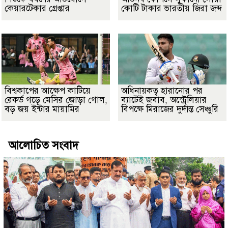
কেয়ারটেকার গ্রেপ্তার
কোটি টাকার ভারতীয় জিরা জব্দ
বিশ্বকাপের আক্ষেপ কাটিয়ে
অধিনায়কত্ব হারানোর পর
রেকর্ড গড়ে মেসির জোড়া গোল,
ব্যাটেই জবাব, অস্ট্রেলিয়ার
বড় জয় ইন্টার মায়ামির
বিপক্ষে মিরাজের দুর্দান্ত সেঞ্চুরি
আলোচিত সংবাদ