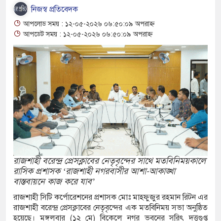
রানোর পর ব্যাটেই জবাব, অস্ট্রেলিয়ার বিপক্ষে মিরাজের
নিজস্ব প্রতিবেদক
আপলোড সময় : ১২-০৫-২০২৬ ০৬:৫০:০৯ অপরাহ্ন
আপডেট সময় : ১২-০৫-২০২৬ ০৬:৫০:০৯ অপরাহ্ন
ম্পন্ন ক্রীড়াবিদদের জন্য আন্তর্জাতিক মানের জাতীয়
গিতা আয়োজন করবে সরকার
রুত সিদ্ধান্তের বার্তা রিয়ালের, চুক্তি নবায়নে জোর
িয় লোকশিল্পী স্বাগত দে আর নেই, শোকের ছায়া বাংলা
নে
রাজশাহী বরেন্দ্র প্রেসক্লাবের নেতৃবৃন্দের সাথে মতবিনিময়কালে
রতারণা: বাংলাদেশিদের সতর্ক করল ঢাকাস্থ ভারতীয়
রাসিক প্রশাসক ‘রাজশাহী নগরবাসীর আশা-আকাঙ্খা
বাস্তবায়নে কাজ করে যাব’
রাজশাহী সিটি কর্পোরেশনের প্রশাসক মোঃ মাহফুজুর রহমান রিটন এর
রাজশাহী বরেন্দ্র প্রেসক্লাবের নেতৃবৃন্দের এক মতবিনিময় সভা অনুষ্ঠিত
ফএসআরইউ থেকে জাতীয় গ্রিডে গ্যাস সরবরাহ বেড়ে
হয়েছে। মঙ্গলবার (১২ মে) বিকেলে নগর ভবনের সরিৎ দত্তগুপ্ত