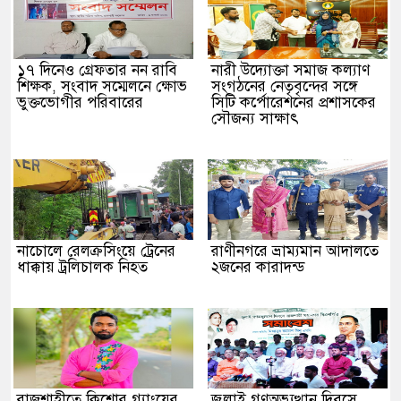
১৭ দিনেও গ্রেফতার নন রাবি
নারী উদ্যোক্তা সমাজ কল্যাণ
শিক্ষক, সংবাদ সম্মেলনে ক্ষোভ
সংগঠনের নেতৃবৃন্দের সঙ্গে
ভুক্তভোগীর পরিবারের
সিটি কর্পোরেশনের প্রশাসকের
সৌজন্য সাক্ষাৎ
নাচোলে রেলক্রসিংয়ে ট্রেনের
রাণীনগরে ভ্রাম্যমান আদালতে
ধাক্কায় ট্রলিচালক নিহত
২জনের কারাদন্ড
রাজশাহীতে কিশোর গ্যাংয়ের
জুলাই গণঅভ্যুত্থান দিবসে