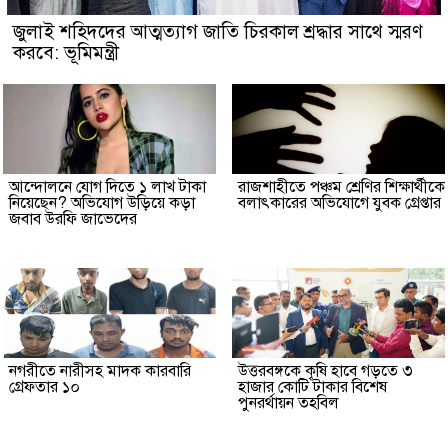
জুলাই শহিদদের আত্মত্যাগ জাতি চিরকাল শ্রদ্ধার সাথে স্মরণ
করবে: ভূমিমন্ত্রী
আন্দোলনে যোগ দিতে ১ লাখ টাকা
রাজশাহীতে পঞ্চম শ্রেণির শিক্ষার্থীকে
নিয়েছেন? অভিযোগ উড়িয়ে কড়া
বলাৎকারের অভিযোগে যুবক গ্রেপ্তার
জবাব উরফি জাভেদের
নগরীতে নারীসহ মাদক কারবারি
উত্তরবঙ্গকে কৃষি হাবে গড়তে ৩
গ্রেফতার ১০
হাজার কোটি টাকার বিশেষ
পুনরর্থায়ন তহবিল