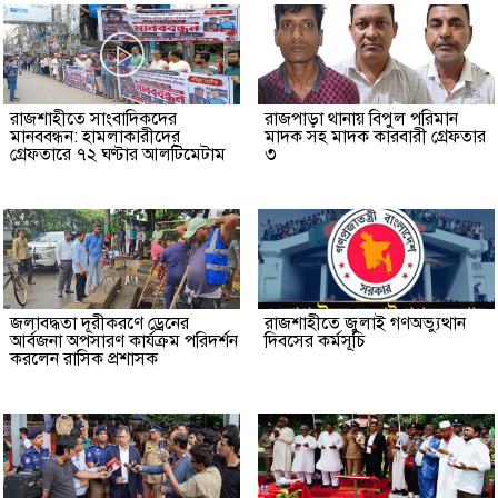
রাজশাহীতে সাংবাদিকদের
রাজপাড়া থানায় বিপুল পরিমান
মানববন্ধন: হামলাকারীদের
মাদক সহ মাদক কারবারী গ্রেফতার
গ্রেফতারে ৭২ ঘণ্টার আলটিমেটাম
৩
জলাবদ্ধতা দূরীকরণে ড্রেনের
রাজশাহীতে জুলাই গণঅভ্যুত্থান
আর্বজনা অপসারণ কার্যক্রম পরিদর্শন
দিবসের কর্মসূচি
করলেন রাসিক প্রশাসক