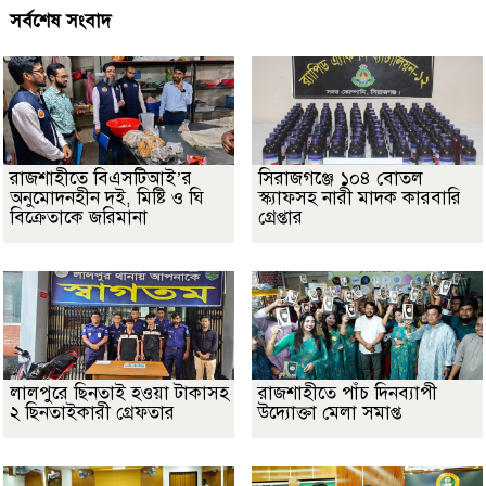
সর্বশেষ সংবাদ
রাজশাহীতে বিএসটিআই’র
সিরাজগঞ্জে ১০৪ বোতল
অনুমোদনহীন দই, মিষ্টি ও ঘি
স্ক্যাফসহ নারী মাদক কারবারি
বিক্রেতাকে জরিমানা
গ্রেপ্তার
লালপুরে ছিনতাই হওয়া টাকাসহ
রাজশাহীতে পাঁচ দিনব্যাপী
২ ছিনতাইকারী গ্রেফতার
উদ্যোক্তা মেলা সমাপ্ত