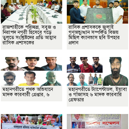
রাজশাহীকে পরিচ্ছন্ন, সবুজ ও
রাসিক প্রশাসককে জুলাই
নিরাপদ নগরী হিসেবে গড়ে
গণঅভ্যুত্থান সম্পর্কিত বিজয়
তুলতে সংশ্লিষ্টদের প্রতি আহ্বান
মিছিল ক্যানভাস ছবি উপহার
রাসিক প্রশাসকের
প্রদান
মহানগরীতে পৃথক অভিযানে
মহানগরীতে ট্যাপেন্টাডল, ইয়াবা
মাদক কারবারী গ্রেপ্তার, ৬
ও গাঁজাসহ ৬ মাদক কারবারি
গ্রেফতার