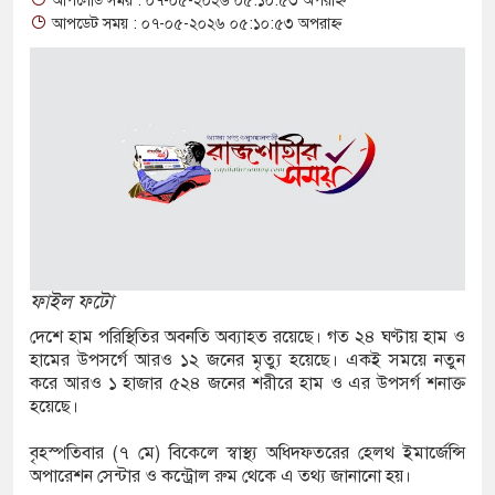
আপলোড সময় : ০৭-০৫-২০২৬ ০৫:১০:৫৩ অপরাহ্ন
্যক্ত পুকুর থেকে অজ্ঞাত যুবকের মরদেহ উদ্ধার
আপডেট সময় : ০৭-০৫-২০২৬ ০৫:১০:৫৩ অপরাহ্ন
মান্তে বিজিবির পৃথক অভিযানে ১৫৬ বোতল ভারতীয়
 কসমেটিকস উদ্ধার
ৃষি শ্রমিক নিয়োগে আবেদন শুরু, ওমানে ৫ হাজার শ্রমিক
নে সংঘর্ষে দুই ইসরায়েলি রিজার্ভ সেনা নিহত, সীমান্তে
ফাইল ফটো
াজীগঞ্জে ছয় বছরের শিশুকে ধর্ষণের অভিযোগে
দেশে হাম পরিস্থিতির অবনতি অব্যাহত রয়েছে। গত ২৪ ঘণ্টায় হাম ও
হামের উপসর্গে আরও ১২ জনের মৃত্যু হয়েছে। একই সময়ে নতুন
্তার
করে আরও ১ হাজার ৫২৪ জনের শরীরে হাম ও এর উপসর্গ শনাক্ত
হয়েছে।
ম্পার ট্রাকে অভিনব কৌশলে লুকানো সোয়া কোটি
বৃহস্পতিবার (৭ মে) বিকেলে স্বাস্থ্য অধিদফতরের হেলথ ইমার্জেন্সি
িরা জব্দ
অপারেশন সেন্টার ও কন্ট্রোল রুম থেকে এ তথ্য জানানো হয়।