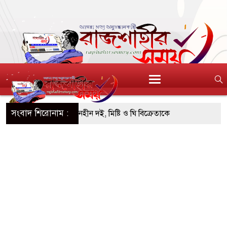
সংবাদ শিরোনাম :
িএসটিআই’র অনুমোদনহীন দই, মিষ্টি ও ঘি বিক্রেতাকে
০৪ বোতল স্ক্যাফসহ নারী মাদক কারবারি গ্রেপ্তার
তাই হওয়া টাকাসহ ২ ছিনতাইকারী গ্রেফতার
ঁচ দিনব্যাপী উদ্যোক্তা মেলা সমাপ্ত
রিচ্ছন্ন, সবুজ ও নিরাপদ নগরী হিসেবে গড়ে তুলতে