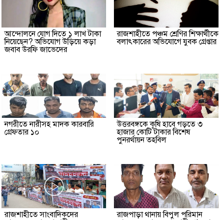
আন্দোলনে যোগ দিতে ১ লাখ টাকা
রাজশাহীতে পঞ্চম শ্রেণির শিক্ষার্থীকে
নিয়েছেন? অভিযোগ উড়িয়ে কড়া
বলাৎকারের অভিযোগে যুবক গ্রেপ্তার
জবাব উরফি জাভেদের
নগরীতে নারীসহ মাদক কারবারি
উত্তরবঙ্গকে কৃষি হাবে গড়তে ৩
গ্রেফতার ১০
হাজার কোটি টাকার বিশেষ
পুনরর্থায়ন তহবিল
রাজশাহীতে সাংবাদিকদের
রাজপাড়া থানায় বিপুল পরিমান