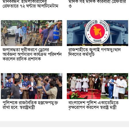
মানববন্ধন: হামলাকারীদের
মাদক সহ মাদক কারবারী গ্রেফতার
গ্রেফতারে ৭২ ঘণ্টার আলটিমেটাম
৩
জলাবদ্ধতা দূরীকরণে ড্রেনের
রাজশাহীতে জুলাই গণঅভ্যুত্থান
আর্বজনা অপসারণ কার্যক্রম পরিদর্শন
দিবসের কর্মসূচি
করলেন রাসিক প্রশাসক
পুলিশকে রাজনৈতিক হস্তক্ষেপমুক্ত
বাংলাদেশ পুলিশ একাডেমিতে
রাখা হবে: স্বরাষ্ট্রমন্ত্রী
বৃক্ষরোপণ করলেন স্বরাষ্ট্র মন্ত্রী