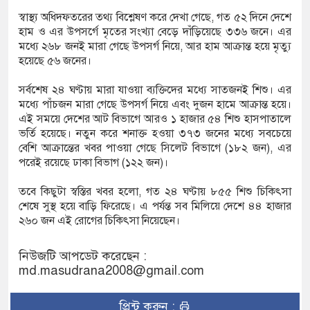
আক্ষেপ কাটিয়ে রেকর্ড গড়ে মেসির জোড়া গোল, বড় জয়
স্বাস্থ্য অধিদফতরের তথ্য বিশ্লেষণ করে দেখা গেছে, গত ৫২ দিনে দেশে
হাম ও এর উপসর্গে মৃতের সংখ্যা বেড়ে দাঁড়িয়েছে ৩৩৬ জনে। এর
মধ্যে ২৬৮ জনই মারা গেছে উপসর্গ নিয়ে, আর হাম আক্রান্ত হয়ে মৃত্যু
হয়েছে ৫৬ জনের।
ারানোর পর ব্যাটেই জবাব, অস্ট্রেলিয়ার বিপক্ষে মিরাজের
সর্বশেষ ২৪ ঘণ্টায় মারা যাওয়া ব্যক্তিদের মধ্যে সাতজনই শিশু। এর
মধ্যে পাঁচজন মারা গেছে উপসর্গ নিয়ে এবং দুজন হামে আক্রান্ত হয়ে।
এই সময়ে দেশের আট বিভাগে আরও ১ হাজার ৫৪ শিশু হাসপাতালে
সম্পন্ন ক্রীড়াবিদদের জন্য আন্তর্জাতিক মানের জাতীয়
ভর্তি হয়েছে। নতুন করে শনাক্ত হওয়া ৩৭৩ জনের মধ্যে সবচেয়ে
বেশি আক্রান্তের খবর পাওয়া গেছে সিলেট বিভাগে (১৮২ জন), এর
োগিতা আয়োজন করবে সরকার
পরেই রয়েছে ঢাকা বিভাগ (১২২ জন)।
তবে কিছুটা স্বস্তির খবর হলো, গত ২৪ ঘণ্টায় ৮৫৫ শিশু চিকিৎসা
শেষে সুস্থ হয়ে বাড়ি ফিরেছে। এ পর্যন্ত সব মিলিয়ে দেশে ৪৪ হাজার
২৬০ জন এই রোগের চিকিৎসা নিয়েছেন।
নিউজটি আপডেট করেছেন :
md.masudrana2008@gmail.com
প্রিন্ট করুন :