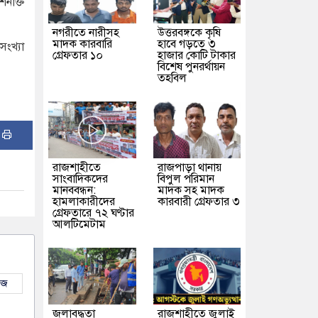
শনাক্ত
নগরীতে নারীসহ
উত্তরবঙ্গকে কৃষি
মাদক কারবারি
হাবে গড়তে ৩
সংখ্যা
গ্রেফতার ১০
হাজার কোটি টাকার
বিশেষ পুনরর্থায়ন
তহবিল
:
রাজশাহীতে
রাজপাড়া থানায়
সাংবাদিকদের
বিপুল পরিমান
মানববন্ধন:
মাদক সহ মাদক
হামলাকারীদের
কারবারী গ্রেফতার ৩
গ্রেফতারে ৭২ ঘণ্টার
আলটিমেটাম
উজ
জলাবদ্ধতা
রাজশাহীতে জুলাই