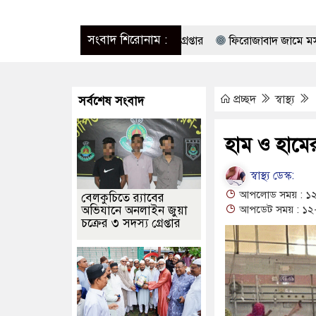
সংবাদ শিরোনাম :
অনলাইন জুয়া চক্রের ৩ সদস্য গ্রেপ্তার
ফিরোজাবাদ জামে মসজিদ ও হাজী ক
ডিকেল টেকনোলজিস্ট এসোসিয়েশনের নেতৃবৃন্দের সৌজন্য সাক্ষাৎ
বাঘা সী
প্রচ্ছদ
স্বাস্থ্য
সর্বশেষ সংবাদ
 মোবাইলসহ দুই মাদক কারবারী গ্রেপ্তার
সাংবাদিক আনসার তালুকদার স্
ে বেঁধে নির্যাতন, প্রতিবাদে ছুরিকাঘাতে রক্তাক্ত ওয়ার্কশপ মালিক
হাম ও হামের
মী-স্ত্রী: গোলাম রসুল ও রুমা গ্রেপ্তার, উদ্ধার ৩৮ হাজার ৮২০ টাকা
বাঘায়
স্বাস্থ্য ডেস্ক:
যুবকের প্রতারণায় সর্বশান্ত ৪ পরিবার!
রাজশাহীতে গাঁজা, ইয়াবা, ট্যাপেন্ট
আপলোড সময় : ১২
বেলকুচিতে র‌্যাবের
অভিযানে অনলাইন জুয়া
আপডেট সময় : ১২-
 সংঘর্ষে নিহত বেড়ে ৯
চক্রের ৩ সদস্য গ্রেপ্তার
৭৩ রানে পিছিয়ে থেকে দ্বিতীয় দিন শেষ করল বাং
াঘাঁটি ইরান সমর্থিত হুথির নিশানায়, নিহত অন্তত ৩০
ঞ্জমেকার্স নেটওয়ার্কের উদ্যোগে নগরীতে মাসব্যাপী বৃক্ষরোপণ ও চারা বিতরণ 
অসহায় রোগীর পাশে পুঠিয়ার এসিল্যান্ড শিবু দাশ