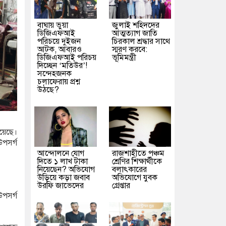
বাঘায় ভুয়া
জুলাই শহিদদের
ডিজিএফআই
আত্মত্যাগ জাতি
পরিচয়ে দুইজন
চিরকাল শ্রদ্ধার সাথে
আটক, আবারও
স্মরণ করবে:
ডিজিএফআই পরিচয়
ভূমিমন্ত্রী
দিচ্ছেন ‘মতিউর’!
সন্দেহজনক
চলাফেরায় প্রশ্ন
উঠছে?
হয়েছে।
উপসর্গ
আন্দোলনে যোগ
রাজশাহীতে পঞ্চম
দিতে ১ লাখ টাকা
শ্রেণির শিক্ষার্থীকে
নিয়েছেন? অভিযোগ
বলাৎকারের
উড়িয়ে কড়া জবাব
অভিযোগে যুবক
উরফি জাভেদের
গ্রেপ্তার
উপসর্গ