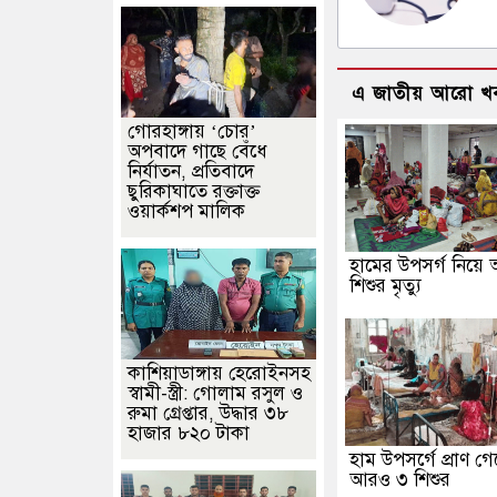
এ জাতীয় আরো খ
গোরহাঙ্গায় ‘চোর’
অপবাদে গাছে বেঁধে
নির্যাতন, প্রতিবাদে
ছুরিকাঘাতে রক্তাক্ত
ওয়ার্কশপ মালিক
হামের উপসর্গ নিয়ে
শিশুর মৃত্যু
কাশিয়াডাঙ্গায় হেরোইনসহ
স্বামী-স্ত্রী: গোলাম রসুল ও
রুমা গ্রেপ্তার, উদ্ধার ৩৮
হাজার ৮২০ টাকা
হাম উপসর্গে প্রাণ গ
আরও ৩ শিশুর