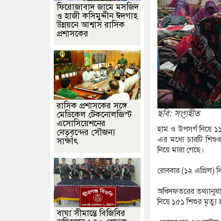
ফিরোজাবাদ জামে মসজিদ
ও হাজী কসিমুদ্দীন ঈদগাহ
চয়ে দুইজন আটক, আবারও ডিজিএফআই পরিচয় দিচ্ছেন ‘মতিউর’! সন্দেহজনক 
উন্নয়নে আশ্বাস রাসিক
প্রশাসকের
মোদনহীন দই, মিষ্টি ও ঘি বিক্রেতাকে জরিমানা
সিরাজগঞ্জে ১০৪ বোতল স্
​রাসিক প্রশাসকের সঙ্গে
ছবি: সংগৃহীত
মেডিকেল টেকনোলজিস্ট
এসোসিয়েশনের
হাম ও উপসর্গ নিয়ে ১১
নেতৃবৃন্দের সৌজন্য
এর মধ্যে চারটি শিশুর 
সাক্ষাৎ
নিয়ে মারা গেছে।
রোববার (১২ এপ্রিল) বি
অধিদফতরের তথ্যানুযায়
নিয়ে ১৫১ শিশুর মৃত্যু
বাঘা সীমান্তে বিজিবির