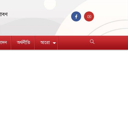
রাবণ
নোদন
অর্থনীতি
আরো