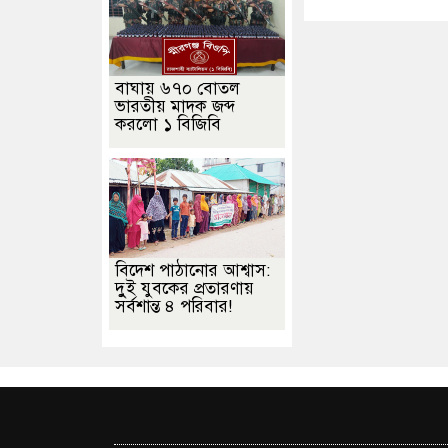
বাঘায় ৬৭০ বোতল
ভারতীয় মাদক জব্দ
করলো ১ বিজিবি
বিদেশ পাঠানোর আশ্বাস:
দুুই যুবকের প্রতারণায়
সর্বশান্ত ৪ পরিবার!