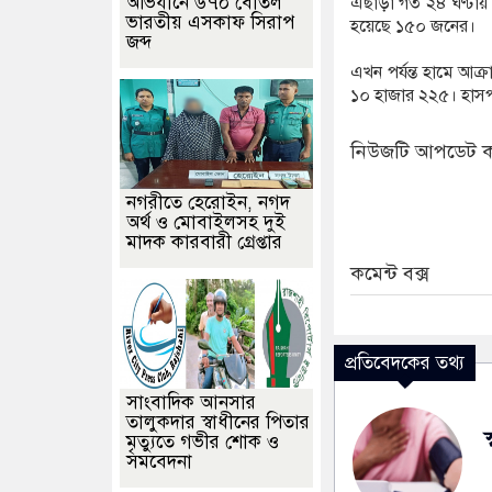
অভিযানে ৬৭০ বোতল
এছাড়া গত ২৪ ঘণ্টায় 
ভারতীয় এসকাফ সিরাপ
হয়েছে ১৫০ জনের।
জব্দ
এখন পর্যন্ত হামে আক্
১০ হাজার ২২৫। হাসপা
নিউজটি আপডেট ক
নগরীতে হেরোইন, নগদ
অর্থ ও মোবাইলসহ দুই
মাদক কারবারী গ্রেপ্তার
কমেন্ট বক্স
প্রতিবেদকের তথ্য
সাংবাদিক আনসার
তালুকদার স্বাধীনের পিতার
স
মৃত্যুতে গভীর শোক ও
সমবেদনা