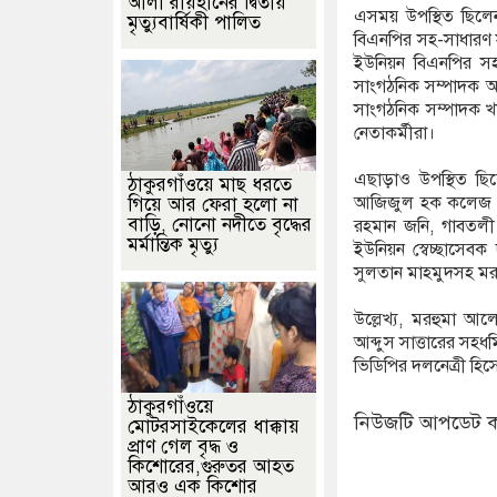
আলী রায়হানের দ্বিতীয়
এসময় উপস্থিত ছিল
মৃত্যুবার্ষিকী পালিত
বিএনপির সহ-সাধারণ
ইউনিয়ন বিএনপির স
সাংগঠনিক সম্পাদক আব
সাংগঠনিক সম্পাদক খ
নেতাকর্মীরা।
এছাড়াও উপস্থিত ছিল
ঠাকুরগাঁওয়ে মাছ ধরতে
আজিজুল হক কলেজ ছাত
গিয়ে আর ফেরা হলো না
বাড়ি, নোনো নদীতে বৃদ্ধের
রহমান জনি, গাবতলী উ
মর্মান্তিক মৃত্যু
ইউনিয়ন স্বেচ্ছাসেব
সুলতান মাহমুদসহ মরহু
উল্লেখ্য, মরহুমা আ
আব্দুস সাত্তারের সহ
ভিডিপির দলনেত্রী হি
ঠাকুরগাঁওয়ে
নিউজটি আপডেট ক
মোটরসাইকেলের ধাক্কায়
প্রাণ গেল বৃদ্ধ ও
কিশোরের,গুরুতর আহত
আরও এক কিশোর