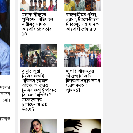
মহানগরীজুড়ে
রাজশাহীতে গাঁজা,
পুলিশের অভিযানে
ইয়াবা, ট্যাপেন্টাডল
নারীসহ মাদক
ট্যাবলেট সহ মাদক
কারবারি গ্রেফতার
কারবারী গ্রেপ্তার ৪
১৪
বাঘায় ভুয়া
জুলাই শহিদদের
ডিজিএফআই
আত্মত্যাগ জাতি
পরিচয়ে দুইজন
চিরকাল শ্রদ্ধার সাথে
আটক, আবারও
স্মরণ করবে:
াদলের
ডিজিএফআই পরিচয়
ভূমিমন্ত্রী
রসনের
দিচ্ছেন ‘মতিউর’!
সন্দেহজনক
য মোঃ
চলাফেরায় প্রশ্ন
উঠছে?
ন্তপ্ত