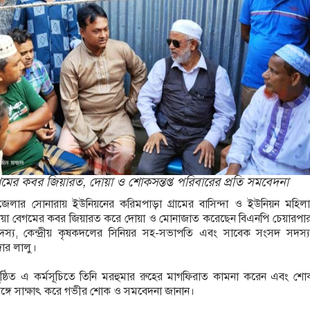
ের কবর জিয়ারত, দোয়া ও শোকসন্তপ্ত পরিবারের প্রতি সমবেদনা
েলার সোনারায় ইউনিয়নের করিমপাড়া গ্রামের বাসিন্দা ও ইউনিয়ন মহিল
য়া বেগমের কবর জিয়ারত করে দোয়া ও মোনাজাত করেছেন বিএনপি চেয়ারপা
সদস্য, কেন্দ্রীয় কৃষকদলের সিনিয়র সহ-সভাপতি এবং সাবেক সংসদ সদস্
দার লালু।
ষ্ঠিত এ কর্মসূচিতে তিনি মরহুমার রুহের মাগফিরাত কামনা করেন এবং শোকস
ঙ্গে সাক্ষাৎ করে গভীর শোক ও সমবেদনা জানান।