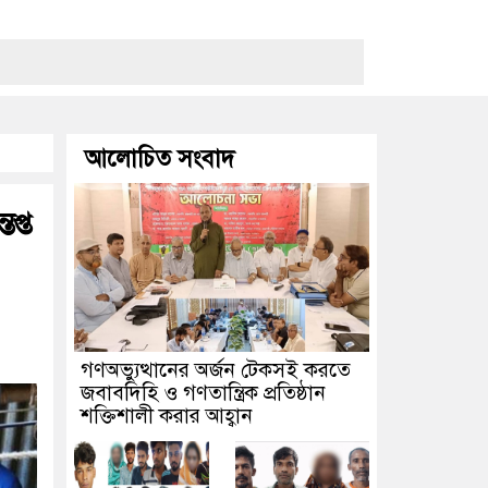
আলোচিত সংবাদ
প্ত
গণঅভ্যুত্থানের অর্জন টেকসই করতে
জবাবদিহি ও গণতান্ত্রিক প্রতিষ্ঠান
শক্তিশালী করার আহ্বান