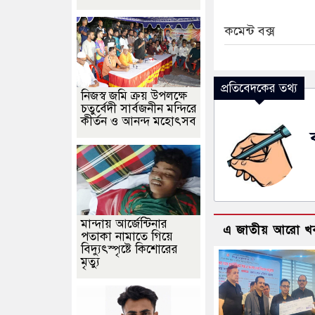
কমেন্ট বক্স
প্রতিবেদকের তথ্য
নিজস্ব জমি ক্রয় উপলক্ষে
চতুর্বেদী সার্বজনীন মন্দিরে
কীর্তন ও আনন্দ মহোৎসব
মান্দায় আর্জেন্টিনার
এ জাতীয় আরো খ
পতাকা নামাতে গিয়ে
বিদ্যুৎস্পৃষ্টে কিশোরের
মৃত্যু