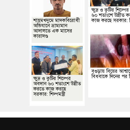
ক্ষুদ্র ও কুটির শিল্প
৬০ শতাংশে উন্নীত 
শাহমখদুমে মাদকবিরোধী
কাজ করছে সরকার: শিল্
অভিযানে ভ্রাম্যমান
আদালতে এক মাসের
কারাদণ্ড
বগুড়ায় বিয়ের আশ্বা
বিধবাকে দিনের পর দ
ক্ষুদ্র ও কুটির শিল্পের
অবদান ৬০ শতাংশে উন্নীত
করতে কাজ করছে
সরকার: শিল্পমন্ত্রী