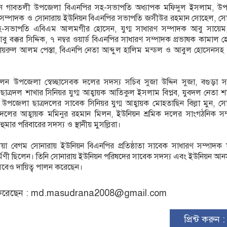
েন গাবতলী উপজেলা বিএনপির সহ-সভাপতি অধ্যাপক মফিদুল ইসলাম, উ
 সম্পাদক ও সোনারায় ইউনিয়ন বিএনপির সভাপতি জসীউর রহমান সোহেল, সো
হ-সভাপতি এবিএম আলমগীর হোসেন, যুগ্ম সাধারণ সম্পাদক আবু সায়েম
ু বক্কর সিদ্দিক, ৭ নম্বর ওয়ার্ড বিএনপির সাধারণ সম্পাদক প্রভাষক কামাল 
ায়রুল আলম পেস্তা, বিএনপি নেতা আব্দুল হালিম মন্ডল ও আবুল হোসেনসহ স্
েন উপজেলা স্বেচ্ছাসেবক দলের সদস্য সচিব সুজা উদ্দিন সুজা, বগুড়া স
্রদল শাখার সিনিয়র যুগ্ম আহ্বায়ক আতিকুল ইসলাম বিপ্লব, যুবদল নেতা শ
পজেলা ছাত্রদলের সাবেক সিনিয়র যুগ্ম আহ্বায়ক মোহতাছিন বিল্লা মুন, স
ক দলের আহ্বায়ক মমিনুর রহমান মিলন, ইউনিয়ন শ্রমিক দলের সাংগঠনিক সম
মার পরিবারের সদস্য ও স্থানীয় মুসল্লিরা।
লেয়া বেগম সোনারায় ইউনিয়ন বিএনপির প্রতিষ্ঠাতা সাবেক সাধারণ সম্পাদক 
ধর্মিণী ছিলেন। তিনি সোনারায় ইউনিয়ন পরিষদের সাবেক সদস্য এবং ইউনিয়ন আ
সেবেও দায়িত্ব পালন করেছেন।
রেছেন :
md.masudrana2008@gmail.com
প্রিন্ট করুন 