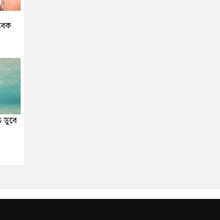
বেক
 ডুবে