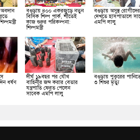
ের অবদান
বগুড়ায় ৪০০ একরজুড়ে নতুন
বগুড়ায় অসুস্থ রোগীদের
করতে
বিসিক শিল্প পার্ক, শীতেই
দেখতে হাসপাতালে সা
পমন্ত্রী
কাজ শুরুর পরিকল্পনা:
এমপি লালু
শিল্পমন্ত্রী
সে
দীর্ঘ ১৯বছর পর যৌথ
বগুড়ায় পুকুরের পানিতে
িন ধর্ষণ
বাহিনীর জব্দ করার বেতার
৩ শিশুর মৃত্যু
যন্ত্রপাতি ফেরত পেলেন
সাবেক এমপি লালু