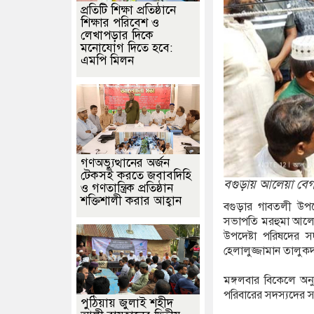
প্রতিটি শিক্ষা প্রতিষ্ঠানে
শিক্ষার পরিবেশ ও
লেখাপড়ার দিকে
মনোযোগ দিতে হবে:
এমপি মিলন
গণঅভ্যুত্থানের অর্জন
টেকসই করতে জবাবদিহি
বগুড়ায় আলেয়া বেগম
ও গণতান্ত্রিক প্রতিষ্ঠান
শক্তিশালী করার আহ্বান
বগুড়ার গাবতলী উপজ
সভাপতি মরহুমা আলে
উপদেষ্টা পরিষদের 
হেলালুজ্জামান তালুক
মঙ্গলবার বিকেলে অনু
পরিবারের সদস্যদের স
পুঠিয়ায় জুলাই শহীদ