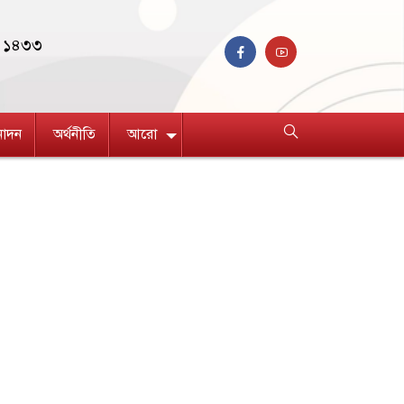
ণ ১৪৩৩
নোদন
অর্থনীতি
আরো