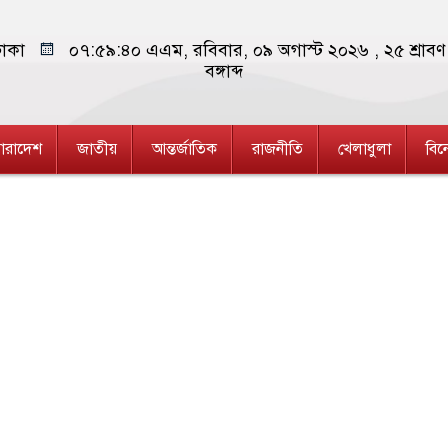
াকা
০৭:৫৯:৪১ এএম
, রবিবার, ০৯ অগাস্ট ২০২৬ ,
২৫ শ্রাব
বঙ্গাব্দ
ারাদেশ
জাতীয়
আন্তর্জাতিক
রাজনীতি
খেলাধুলা
বি