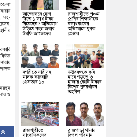
পজেলা
নারায়
আন্দোলনে যোগ
রাজশাহীতে পঞ্চম
, সহ-
দিতে ১ লাখ টাকা
শ্রেণির শিক্ষার্থীকে
নিয়েছেন? অভিযোগ
বলাৎকারের
হোসেন,
উড়িয়ে কড়া জবাব
অভিযোগে যুবক
থানীয়
উরফি জাভেদের
গ্রেপ্তার
রকারি
াফিউর
োনারায়
্পাদক
নগরীতে নারীসহ
উত্তরবঙ্গকে কৃষি
মাদক কারবারি
হাবে গড়তে ৩
গ্রেফতার ১০
হাজার কোটি টাকার
বিশেষ পুনরর্থায়ন
মরহুম
তহবিল
নসার ও
রাজশাহীতে
রাজপাড়া থানায়
:
সাংবাদিকদের
বিপুল পরিমান