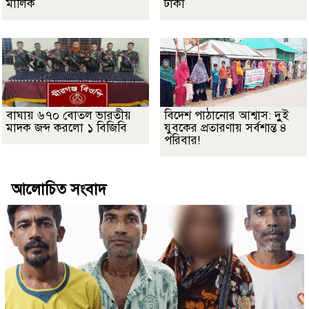
মালিক
টাকা
বাঘায় ৬৭০ বোতল ভারতীয়
বিদেশ পাঠানোর আশ্বাস: দুুই
মাদক জব্দ করলো ১ বিজিবি
যুবকের প্রতারণায় সর্বশান্ত ৪
পরিবার!
আলোচিত সংবাদ