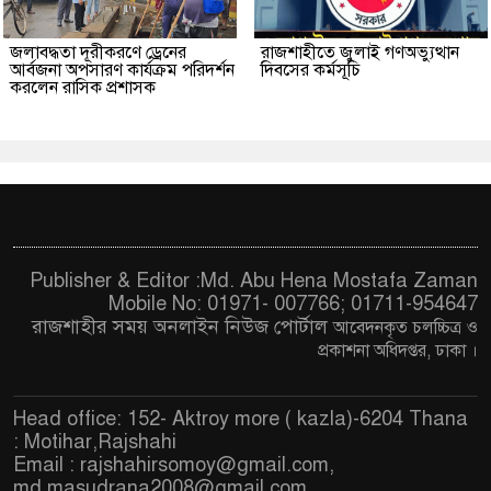
জলাবদ্ধতা দূরীকরণে ড্রেনের
রাজশাহীতে জুলাই গণঅভ্যুত্থান
আর্বজনা অপসারণ কার্যক্রম পরিদর্শন
দিবসের কর্মসূচি
করলেন রাসিক প্রশাসক
Publisher & Editor :Md. Abu Hena Mostafa Zaman
Mobile No: 01971- 007766; 01711-954647
রাজশাহীর সময় অনলাইন নিউজ পোর্টাল
আবেদনকৃত চ
লচ্চিত্র ও
প্রকাশনা অধিদপ্তর, ঢাকা
।
Head office: 152- Aktroy more ( kazla)-6204 Thana
: Motihar,Rajshahi
Email :
rajshahirsomoy@gmail.com
,
md.masudrana2008@gmail.com