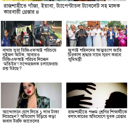
রাজশাহীতে গাঁজা, ইয়াবা, ট্যাপেন্টাডল ট্যাবলেট সহ মাদক
কারবারী গ্রেপ্তার ৪
বাঘায় ভুয়া ডিজিএফআই পরিচয়ে
জুলাই শহিদদের আত্মত্যাগ জাতি
দুইজন আটক, আবারও
চিরকাল শ্রদ্ধার সাথে স্মরণ করবে:
ডিজিএফআই পরিচয় দিচ্ছেন
ভূমিমন্ত্রী
‘মতিউর’! সন্দেহজনক চলাফেরায়
প্রশ্ন উঠছে?
আন্দোলনে যোগ দিতে ১ লাখ টাকা
রাজশাহীতে পঞ্চম শ্রেণির শিক্ষার্থীকে
নিয়েছেন? অভিযোগ উড়িয়ে কড়া
বলাৎকারের অভিযোগে যুবক গ্রেপ্তার
জবাব উরফি জাভেদের