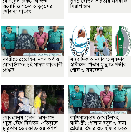
মেডিকেল টেকনোলজিস্ট
৬৭০ বোতল ভারতীয় এসকাফ
এসোসিয়েশনের নেতৃবৃন্দের
সিরাপ জব্দ
সৌজন্য সাক্ষাৎ
নগরীতে হেরোইন, নগদ অর্থ ও
সাংবাদিক আনসার তালুকদার
মোবাইলসহ দুই মাদক কারবারী
স্বাধীনের পিতার মৃত্যুতে গভীর
গ্রেপ্তার
শোক ও সমবেদনা
গোরহাঙ্গায় ‘চোর’ অপবাদে
কাশিয়াডাঙ্গায় হেরোইনসহ
গাছে বেঁধে নির্যাতন, প্রতিবাদে
স্বামী-স্ত্রী: গোলাম রসুল ও রুমা
ছুরিকাঘাতে রক্তাক্ত ওয়ার্কশপ
গ্রেপ্তার, উদ্ধার ৩৮ হাজার ৮২০