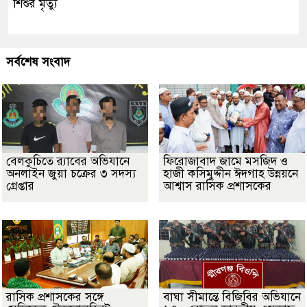
শিশুর মৃত্যু
সর্বশেষ সংবাদ
বেলকুচিতে র‌্যাবের অভিযানে
ফিরোজাবাদ জামে মসজিদ ও
অনলাইন জুয়া চক্রের ৩ সদস্য
হাজী কসিমুদ্দীন ঈদগাহ উন্নয়নে
গ্রেপ্তার
আশ্বাস রাসিক প্রশাসকের
​রাসিক প্রশাসকের সঙ্গে
বাঘা সীমান্তে বিজিবির অভিযানে