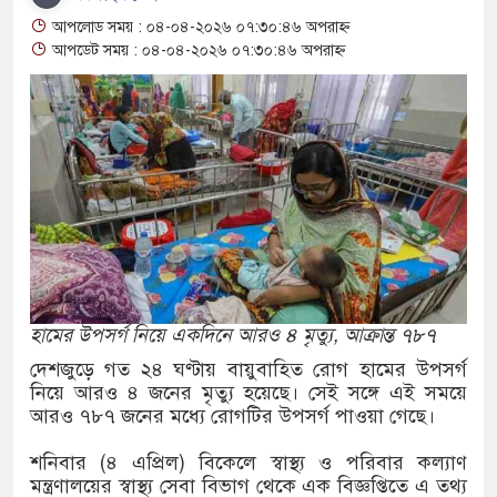
 আশ্বাস: দুুই যুবকের প্রতারণায় সর্বশান্ত ৪ পরিবার!
আপলোড সময় : ০৪-০৪-২০২৬ ০৭:৩০:৪৬ অপরাহ্ন
জা, ইয়াবা, ট্যাপেন্টাডল ট্যাবলেট সহ মাদক কারবারী
আপডেট সময় : ০৪-০৪-২০২৬ ০৭:৩০:৪৬ অপরাহ্ন
াসের মুখোমুখি সংঘর্ষে নিহত বেড়ে ৯
য়ে থেকে দ্বিতীয় দিন শেষ করল বাংলাদেশ
নিয়ে আরও ৩ শিশুর মৃত্যু
 ইয়েমেনের সেনাঘাঁটি ইরান সমর্থিত হুথির নিশানায়,
হামের উপসর্গ নিয়ে একদিনে আরও ৪ মৃত্যু, আক্রান্ত ৭৮৭
দেশজুড়ে গত ২৪ ঘণ্টায় বায়ুবাহিত রোগ হামের উপসর্গ
গিতায় ইয়ুথ চেঞ্জমেকার্স নেটওয়ার্কের উদ্যোগে
নিয়ে আরও ৪ জনের মৃত্যু হয়েছে। সেই সঙ্গে এই সময়ে
আরও ৭৮৭ জনের মধ্যে রোগটির উপসর্গ পাওয়া গেছে।
ী বৃক্ষরোপণ ও চারা বিতরণ কর্মসূচির উদ্বোধন
শনিবার (৪ এপ্রিল) বিকেলে স্বাস্থ্য ও পরিবার কল্যাণ
োগে আক্রান্ত অসহায় রোগীর পাশে পুঠিয়ার এসিল্যান্ড
মন্ত্রণালয়ের স্বাস্থ্য সেবা বিভাগ থেকে এক বিজ্ঞপ্তিতে এ তথ্য