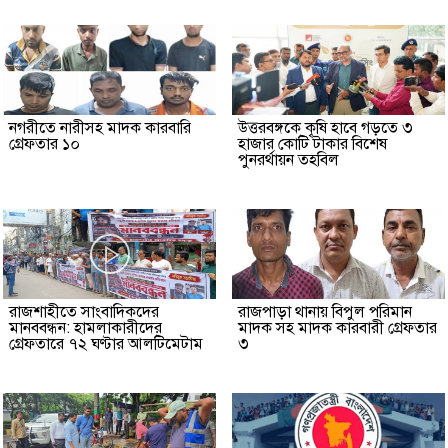
নগরীতে নারীসহ মাদক কারবারি
উত্তরবঙ্গকে কৃষি হাবে গড়তে ৩
গ্রেফতার ১০
হাজার কোটি টাকার বিশেষ
পুনরর্থায়ন তহবিল
রাজশাহীতে সাংবাদিকদের
রাজপাড়া থানায় বিপুল পরিমান
মানববন্ধন: হামলাকারীদের
মাদক সহ মাদক কারবারী গ্রেফতার
গ্রেফতারে ৭২ ঘণ্টার আলটিমেটাম
৩