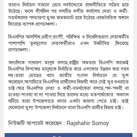
তারাও নির্বাচন সামনে রেখে নবউদ্দ্যেমে রাজনীতিতে সক্রিয় হয়ে
উঠেছে। ফলে দীর্ঘদিন পর দলটির দলীয় কার্যালয় নেতা ও কর্মী-
সমর্থকদের পদচারণা মুখর জমজমাট হয়ে উঠেছে।রাজনৈতিক অঙ্গনে
ফিরেছে ব্যাপক প্রাণচাঞ্চল্য।
বিএনপির আদর্শিক,প্রবীণ,ত্যাগী, পরিক্ষিত ও নিবেদিতপ্রাণ নেতাকর্মীর
পাশাপাশি তৃনমূলের নেতাকর্মীরাও এখন উজ্জীবিত ,ফিরেছে
প্রাণচাঞ্চল্য।
অন্যদিকে সাধারণ মানুষ বলছে,রাষ্ট্রিয় ক্ষমতায় বিএনপি কাজেই
বিএনপির বিপক্ষের মানুষকে নির্বাচিত করে এলাকার উন্নয়ন করা সম্বব
নয়।তারা মোহের বসে জাতীয় সংসদ নির্বাচনে যে ভুল
করেছেন,আগামিতে বিএনপির প্রার্থীদের বিজয়ী করে সেই ভুর শুধরাতে
চাই।আর বিএনপির নেতা ও কর্মী-সমর্থকেরা বলছে,পদ-পদবী বা
চাওয়া-পাওয়া বা না পাওয়া নিয়ে তাদের মধ্যে মতপার্থক্যের অবসান
ঘটিয়ে তারা উপজেলাতে বসার একটা জায়গা পেতে চাই। তাই
যেকোনো মুল্য উপজেলা নির্বাচনে তারা বিএনপি প্রার্থীর বিজয় চাই।
নিউজটি আপডেট করেছেন : Rajshahir Somoy