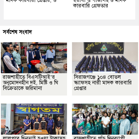
মাদক কারবারী গ্রেপ্তার, ৬
ইয়াবা ও গাঁজাসহ ৬ মাদক
কারবারি গ্রেফতার
সর্বশেষ সংবাদ
রাজশাহীতে বিএসটিআই’র
সিরাজগঞ্জে ১০৪ বোতল
অনুমোদনহীন দই, মিষ্টি ও ঘি
স্ক্যাফসহ নারী মাদক কারবারি
বিক্রেতাকে জরিমানা
গ্রেপ্তার
লালপুরে ছিনতাই হওয়া টাকাসহ
রাজশাহীতে পাঁচ দিনব্যাপী