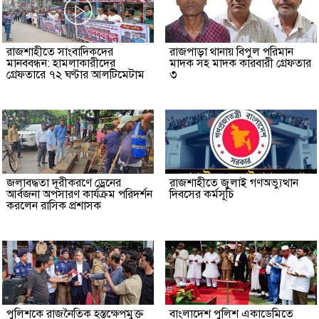
রাজশাহীতে সাংবাদিকদের
রাজপাড়া থানায় বিপুল পরিমান
মানববন্ধন: হামলাকারীদের
মাদক সহ মাদক কারবারী গ্রেফতার
গ্রেফতারে ৭২ ঘণ্টার আলটিমেটাম
৩
জলাবদ্ধতা দূরীকরণে ড্রেনের
রাজশাহীতে জুলাই গণঅভ্যুত্থান
আর্বজনা অপসারণ কার্যক্রম পরিদর্শন
দিবসের কর্মসূচি
করলেন রাসিক প্রশাসক
পুলিশকে রাজনৈতিক হস্তক্ষেপমুক্ত
বাংলাদেশ পুলিশ একাডেমিতে