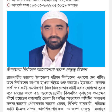
আপলোড সময় : ০৩-০৩-২০২৬ ০৫:৩০:১৯ অপরাহ্ন
্ধার
আপডেট সময় : ০৩-০৩-২০২৬ ০৫:৩০:১৯ অপরাহ্ন
ল ভারতীয়
াজার শ্রমিক
, সীমান্তে
উপজেলা নির্বাচনে আলোচনায় তরুণ নেতৃত্ব মিজান
গে
রাজশাহীর তানোর উপজেলা পরিষদ নির্বাচনের এখানো ঢের বাঁকি।
তবে নির্বাচনের আগাম হাওয়া বইতে শুরু করেছে। ইতমধ্যে সম্ভাব্য
প্রার্থীদের কর্মী-সমর্থকগণ নিজ নিজ নেতার প্রার্থী হবার যোগ্যতা তুলে
ধরে চায়ের কাপে ঝড় তুলেছে।স্থানীয় বিএনপির তৃণমুলে পচ্ছন্দের
া কোটি
শীর্ষে রয়েছেন রাজশাহী জেলা বিএনপির আহবায়ক কমিটির অন্যতম
সদস্য,তানোর পৌরসভার সাবেক মেয়র, বিশিস্ট ব্যবসায়ী, পরিচ্ছন্ন
ব্যক্তি ইমেজ সম্পন্ন, আদর্শিক,পরিক্ষিত ও তরুণ নেতৃত্ব মিজানুর