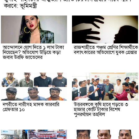
করবে: ভূমিমন্ত্রী
আন্দোলনে যোগ দিতে ১ লাখ টাকা
রাজশাহীতে পঞ্চম শ্রেণির শিক্ষার্থীকে
নিয়েছেন? অভিযোগ উড়িয়ে কড়া
বলাৎকারের অভিযোগে যুবক গ্রেপ্তার
জবাব উরফি জাভেদের
নগরীতে নারীসহ মাদক কারবারি
উত্তরবঙ্গকে কৃষি হাবে গড়তে ৩
গ্রেফতার ১০
হাজার কোটি টাকার বিশেষ
পুনরর্থায়ন তহবিল