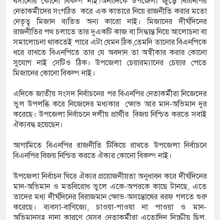
বসানোর কোনো বিকল্প নাই।অন্যদিকে উপজেলা জুড়ে বিএনপির
নেতাকর্মীদের সংগঠিত করে এক কাতারে নিয়ে রাজনীতি করার মতো
নেতৃত্ব মিজান ব্যতিত অন্য কারো নাই। মিজানের দীর্ঘদিনের
রাজনীতির পথ চলাতে তার দুএকটি কাজ বা সিদ্ধান্ত নিয়ে আলোচনা বা
সমালোচনা থাকতেই পারে এটা যেমন ঠিক,তেমনি তানোর বিএনপিকে
ধরে রাখতে বিএনপিতে তার যে অবদান তা অস্বীকার করার কোনো
সুযোগ নাই সেটিও ঠিক। উপজেলা চেয়ারম্যানের চেয়ার পেতে
মিজানের কোনো বিকল্প নাই।
এদিকে জাতীয় সংসদ নির্বাচনের পর বিএনপির নেতাকর্মীরা নিজেদের
ভুল উপলব্ধি করে নিজেদের মধ্যকার ক্ষোভ আর মান-অভিমান দুর
করেছে। উপজেলা নির্বাচনে দলীয় প্রার্থীর বিজয় নিশ্চিত করতে সবাই
ঐক্যবদ্ধ হয়েছেন।
আগামিতে বিএনপির রাজনীতি টিকিয়ে রাখতে উপজেলা নির্বাচনে
বিএনপির বিজয় নিশ্চিত করতে ঐক্যর কোনো বিকল্প নাই।
উপজেলা নির্বাচন ঘিরে ঐক্যর প্রয়োজনীয়তা অনুধাবন করে দীর্ঘদিনের
মান-অভিমান ও মতবিরোধ ভুলে একে-অপরকে কাছে টানছে, এতে
তাদের মধ্য দীর্ঘদিনের বিরাজমান ক্ষোভ-অসন্তোষের বরফ গলতে শুরু
করেছে। ব্যবসা-বাণিজ্যে, চাওয়া-পাওয়া না পাওয়া ও মান-
অভিমানসহ নানা কারণে যেসব নেতাকর্মীরা এতোদিন নিস্ক্রীয় ছিল,