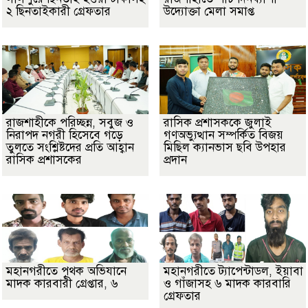
২ ছিনতাইকারী গ্রেফতার
উদ্যোক্তা মেলা সমাপ্ত
রাজশাহীকে পরিচ্ছন্ন, সবুজ ও
রাসিক প্রশাসককে জুলাই
নিরাপদ নগরী হিসেবে গড়ে
গণঅভ্যুত্থান সম্পর্কিত বিজয়
তুলতে সংশ্লিষ্টদের প্রতি আহ্বান
মিছিল ক্যানভাস ছবি উপহার
রাসিক প্রশাসকের
প্রদান
মহানগরীতে পৃথক অভিযানে
মহানগরীতে ট্যাপেন্টাডল, ইয়াবা
মাদক কারবারী গ্রেপ্তার, ৬
ও গাঁজাসহ ৬ মাদক কারবারি
গ্রেফতার