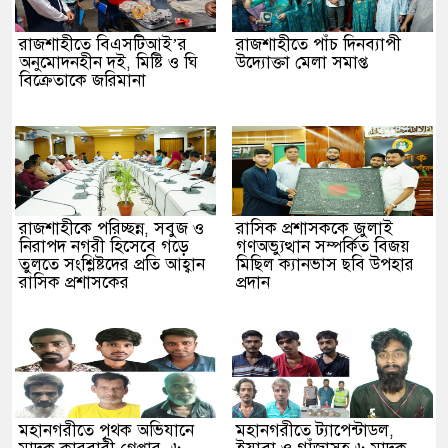
রাজশাহীতে বিএসটিআই’র
রাজশাহীতে পাঁচ দিনব্যাপী
অনুমোদনহীন দই, মিষ্টি ও ঘি
উদ্যোক্তা মেলা সমাপ্ত
বিক্রেতাকে জরিমানা
রাজশাহীকে পরিচ্ছন্ন, সবুজ ও
রাসিক প্রশাসককে জুলাই
নিরাপদ নগরী হিসেবে গড়ে
গণঅভ্যুত্থান সম্পর্কিত বিজয়
তুলতে সংশ্লিষ্টদের প্রতি আহ্বান
মিছিল ক্যানভাস ছবি উপহার
রাসিক প্রশাসকের
প্রদান
মহানগরীতে পৃথক অভিযানে
মহানগরীতে ট্যাপেন্টাডল,