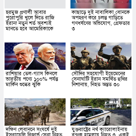
হরমুজ প্রণালী আবার
কাছাড়ে দুই নাবালিকা বোনকে
পুরোপুরি খুলে দিতে রাজি
অপহরণ করে চলন্ত গাড়িতে
ইরান! নতুন শর্ত অবশ্যই
গণধর্ষণের অভিযোগ, গ্রেফতার
মানতে হবে আমেরিকাকে
৩
রাশিয়ার তেল-গ্যাস কিনলে
সৌদির সহযোগী ইয়েমেনের
ভারতীয় পণ্যে ১০০% পর্যন্ত
সেনাঘাঁটি ইরান সমর্থিত হুথির
মার্কিন শুল্কের ঝুঁকি
নিশানায়, নিহত অন্তত ৩০
দক্ষিণ লেবাননে সংঘর্ষে দুই
যুক্তরাষ্ট্রের নর্থ ক্যারোলাইনায়
ইসরায়েলি রিজার্ভ সেনা নিহত,
বন্দুক হামলায় নিহত ৩, একই