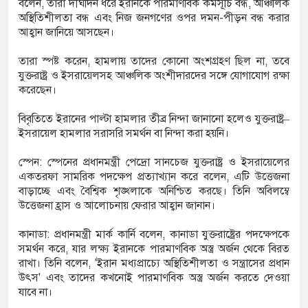
বলেন, তারা দীর্ঘদিন ধরে ইরানকে পারমাণবিক কর্মসূচি বন্ধ, আঞ্চলিক
অস্থিতিশীলতা বন্ধ এবং নিজ জনগণের ওপর দমন-পীড়ন বন্ধ করার
আহ্বান জানিয়ে আসছেন।
তারা স্পষ্ট করেন, হামলায় তাদের কোনো অংশগ্রহণ ছিল না, তবে
যুক্তরাষ্ট্র ও ইসরায়েলসহ আঞ্চলিক অংশীদারদের সঙ্গে যোগাযোগ রক্ষা
করেছেন।
বিবৃতিতে ইরানের পাল্টা হামলার তীব্র নিন্দা জানানো হলেও যুক্তরাষ্ট্র–
ইসরায়েল হামলার সরাসরি সমর্থন বা নিন্দা করা হয়নি।
স্পেন: স্পেনের প্রধানমন্ত্রী পেদ্রো সানচেজ যুক্তরাষ্ট্র ও ইসরায়েলের
একতরফা সামরিক পদক্ষেপ প্রত্যাখ্যান করে বলেন, এটি উত্তেজনা
বাড়াচ্ছে এবং বৈশ্বিক শৃঙ্খলাকে অনিশ্চিত করছে। তিনি অবিলম্বে
উত্তেজনা হ্রাস ও আলোচনায় ফেরার আহ্বান জানান।
কানাডা: প্রধানমন্ত্রী মার্ক কার্নি বলেন, কানাডা যুক্তরাষ্ট্রের পদক্ষেপকে
সমর্থন করে, যার লক্ষ্য ইরানকে পারমাণবিক অস্ত্র অর্জন থেকে বিরত
রাখা। তিনি বলেন, 'ইরান মধ্যপ্রাচ্যে অস্থিতিশীলতা ও সন্ত্রাসের প্রধান
উৎস' এবং তাদের কখনোই পারমাণবিক অস্ত্র অর্জন করতে দেওয়া
যাবে না।