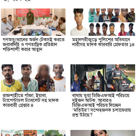
গণঅভ্যুত্থানের অর্জন টেকসই করতে
মহানগরীজুড়ে পুলিশের অভিযানে
জবাবদিহি ও গণতান্ত্রিক প্রতিষ্ঠান
নারীসহ মাদক কারবারি গ্রেফতার ১৪
শক্তিশালী করার আহ্বান
রাজশাহীতে গাঁজা, ইয়াবা,
বাঘায় ভুয়া ডিজিএফআই পরিচয়ে
ট্যাপেন্টাডল ট্যাবলেট সহ মাদক
দুইজন আটক, আবারও
কারবারী গ্রেপ্তার ৪
ডিজিএফআই পরিচয় দিচ্ছেন
‘মতিউর’! সন্দেহজনক চলাফেরায়
প্রশ্ন উঠছে?