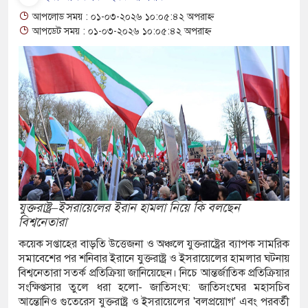
্ত মন্ত্রণালয়ের নতুন সচিব ওবায়দুর রহমানকে
আপলোড সময় : ০১-০৩-২০২৬ ১০:০৫:৪২ অপরাহ্ন
আপডেট সময় : ০১-০৩-২০২৬ ১০:০৫:৪২ অপরাহ্ন
ের ফুলেল শুভেচ্ছা
েকে রাষ্ট্রপতি পদে মনোনীত মির্জা ফখরুল
েশ্বরী নদীর পাড়ে ভাসমান অবস্থায় ব্যক্তির মরদেহ
শ্রদ্ধা জানিয়ে গোল উদযাপন ডি পলের
ি সিটি কলেজে অভিভাবক সমাবেশে বক্তব্য দিতে
যুক্তরাষ্ট্র–ইসরায়েলের ইরান হামলা নিয়ে কি বলছেন
বিশ্বনেতারা
ণ মামলায় তিনজনের যাবজ্জীবন
কয়েক সপ্তাহের বাড়তি উত্তেজনা ও অঞ্চলে যুক্তরাষ্ট্রের ব্যাপক সামরিক
সমাবেশের পর শনিবার ইরানে যুক্তরাষ্ট্র ও ইসরায়েলের হামলার ঘটনায়
্রাসবিরোধী অভিযানে দেশীয় অস্ত্রসহ দুই যুবক গ্রেপ্তার
বিশ্বনেতারা সতর্ক প্রতিক্রিয়া জানিয়েছেন। নিচে আন্তর্জাতিক প্রতিক্রিয়ার
সংক্ষিপ্তসার তুলে ধরা হলো- জাতিসংঘ: জাতিসংঘের মহাসচিব
আন্তোনিও গুতেরেস যুক্তরাষ্ট্র ও ইসরায়েলের 'বলপ্রয়োগ' এবং পরবর্তী