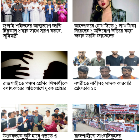
জুলাই শহিদদের আত্মত্যাগ জাতি
আন্দোলনে যোগ দিতে ১ লাখ টাকা
চিরকাল শ্রদ্ধার সাথে স্মরণ করবে:
নিয়েছেন? অভিযোগ উড়িয়ে কড়া
ভূমিমন্ত্রী
জবাব উরফি জাভেদের
রাজশাহীতে পঞ্চম শ্রেণির শিক্ষার্থীকে
নগরীতে নারীসহ মাদক কারবারি
বলাৎকারের অভিযোগে যুবক গ্রেপ্তার
গ্রেফতার ১০
উত্তরবঙ্গকে কৃষি হাবে গড়তে ৩
রাজশাহীতে সাংবাদিকদের