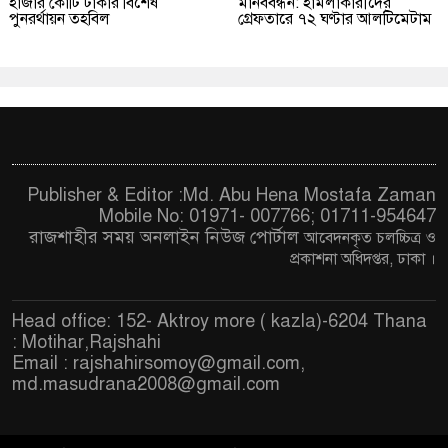
হাজার কোটি টাকার বিশেষ
মানববন্ধন: হামলাকারীদের
পুনরর্থায়ন তহবিল
গ্রেফতারে ৭২ ঘণ্টার আলটিমেটাম
Publisher & Editor :Md. Abu Hena Mostafa Zaman
Mobile No: 01971- 007766; 01711-954647
রাজশাহীর সময় অনলাইন নিউজ পোর্টাল
আবেদনকৃত চ
লচ্চিত্র ও
প্রকাশনা অধিদপ্তর, ঢাকা
।
Head office: 152- Aktroy more ( kazla)-6204 Thana
: Motihar,Rajshahi
Email :
rajshahirsomoy@gmail.com
,
md.masudrana2008@gmail.com