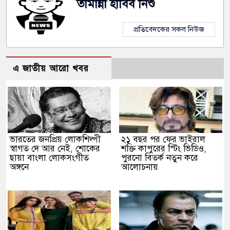
তামান্না হাবিব নিশু
প্রতিবেদকের সকল নিউজ
এ জাতীয় আরো খবর
ভারতের জনপ্রিয় লোকশিল্পী
২১ বছর পর ফের ভাইরাল
স্বাগত দে আর নেই, শোকের
শক্তি কাপুরের স্টিং ভিডিও,
ছায়া বাংলা লোকসংগীত
পুরনো বিতর্ক নতুন করে
অঙ্গনে
আলোচনায়