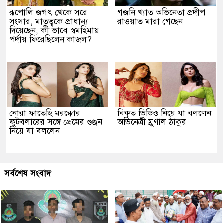
রূপোলি জগৎ থেকে সরে
গজনি খ্যাত অভিনেতা প্রদীপ
সংসার, মাতৃত্বকে প্রাধান্য
রাওয়াত মারা গেছেন
দিয়েছেন, কী ভাবে স্বমহিমায়
পর্দায় ফিরেছিলেন কাজল?
নোরা ফাতেহি মরক্কোর
বিকৃত ভিডিও নিয়ে যা বললেন
ফুটবলারের সঙ্গে প্রেমের গুঞ্জন
অভিনেত্রী ম্রুণাল ঠাকুর
নিয়ে যা বললেন
সর্বশেষ সংবাদ