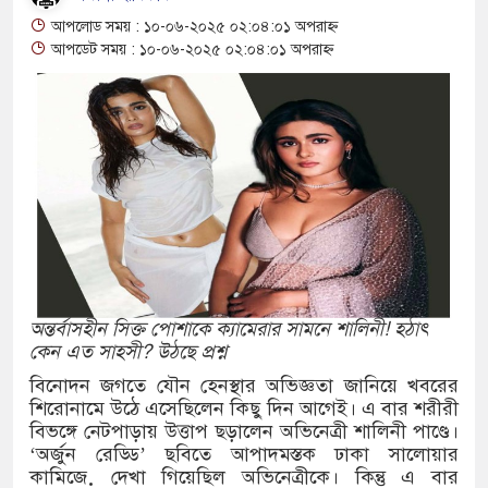
আশ্বাস: দুুই যুবকের প্রতারণায় সর্বশান্ত ৪ পরিবার!
আপলোড সময় : ১০-০৬-২০২৫ ০২:০৪:০১ অপরাহ্ন
জা, ইয়াবা, ট্যাপেন্টাডল ট্যাবলেট সহ মাদক কারবারী
আপডেট সময় : ১০-০৬-২০২৫ ০২:০৪:০১ অপরাহ্ন
সের মুখোমুখি সংঘর্ষে নিহত বেড়ে ৯
য়ে থেকে দ্বিতীয় দিন শেষ করল বাংলাদেশ
নিয়ে আরও ৩ শিশুর মৃত্যু
ইয়েমেনের সেনাঘাঁটি ইরান সমর্থিত হুথির নিশানায়,
অন্তর্বাসহীন সিক্ত পোশাকে ক্যামেরার সামনে শালিনী! হঠাৎ
কেন এত সাহসী? উঠছে প্রশ্ন
িতায় ইয়ুথ চেঞ্জমেকার্স নেটওয়ার্কের উদ্যোগে
বিনোদন জগতে যৌন হেনস্থার অভিজ্ঞতা জানিয়ে খবরের
শিরোনামে উঠে এসেছিলেন কিছু দিন আগেই। এ বার শরীরী
 বৃক্ষরোপণ ও চারা বিতরণ কর্মসূচির উদ্বোধন
বিভঙ্গে নেটপাড়ায় উত্তাপ ছড়ালেন অভিনেত্রী শালিনী পাণ্ডে।
‘অর্জুন রেড্ডি’ ছবিতে আপাদমস্তক ঢাকা সালোয়ার
গে আক্রান্ত অসহায় রোগীর পাশে পুঠিয়ার এসিল্যান্ড
কামিজ়ে দেখা গিয়েছিল অভিনেত্রীকে। কিন্তু এ বার