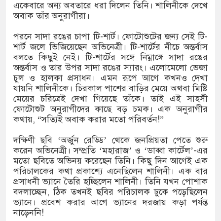
একেবারে অন্য অবতারে ধরা দিলেন তিনি। শালিনীকে দেখে
অবাক তাঁর অনুরাগীরা।
ডিজিএফআই পরিচয়ে দুইজন আটক, আবারও
পরনে সাদা রঙের চাপা টি-শার্ট। ফোটোশুটের জন্য সেই টি-
শার্ট জলে ভিজিয়েছেন অভিনেত্রী। টি-শার্টের নীচে অন্তর্বাস
দিচ্ছেন ‘মতিউর’! সন্দেহজনক চলাফেরায় প্রশ্ন
বলতে কিছুই নেই। টি-শার্টের সঙ্গে নিম্নাঙ্গে সাদা রঙের
অন্তর্বাস ও তার উপর সাদা রঙের স্যারং। এলোমেলো ভেজা
চুল ও হালকা প্রসাধন। এমন রূপে আগে কখনও দেখা
যায়নি শালিনীকে। চিরকাল পাশের বাড়ির মেয়ে অথবা মিষ্টি
এসটিআই’র অনুমোদনহীন দই, মিষ্টি ও ঘি বিক্রেতাকে
মেয়ের চরিত্রেই দেখা গিয়েছে তাঁকে। তাই এই সাহসী
ফোটোশুট অনুরাগীদের কাছে বড় চমক। এক অনুরাগীর
কথায়, “সত্যিই অবাক করার মতো পরিবর্তন!”
৪ বোতল স্ক্যাফসহ নারী মাদক কারবারি গ্রেপ্তার
দক্ষিণী ছবি ‘অর্জুন রেড্ডি’ থেকে জনপ্রিয়তা পেতে শুরু
করেন অভিনেত্রী। সম্প্রতি ‘মহারাজ’ ও ‘ডাব্বা কার্টেল’-এর
মতো ছবিতে অভিনয় করেছেন তিনি। কিছু দিন আগেই এক
পরিচালকের কথা প্রকাশ্যে এনেছিলেন শালিনী। এক বার
প্রসাধনী ভ্যানে তৈরি হচ্ছিলেন শালিনী। তিনি যখন পোশাক
বদলাচ্ছেন, ঠিক তখনই ছবির পরিচালক ঢুকে পড়েছিলেন
ভ্যানে। প্রবেশ করার আগে ভ্যানের দরজায় কড়া পর্যন্ত
নাড়েননি!