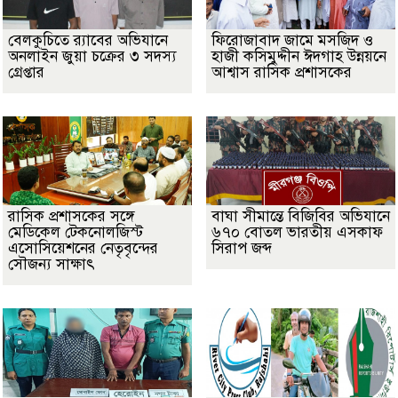
বেলকুচিতে র‌্যাবের অভিযানে
ফিরোজাবাদ জামে মসজিদ ও
অনলাইন জুয়া চক্রের ৩ সদস্য
হাজী কসিমুদ্দীন ঈদগাহ উন্নয়নে
গ্রেপ্তার
আশ্বাস রাসিক প্রশাসকের
​রাসিক প্রশাসকের সঙ্গে
বাঘা সীমান্তে বিজিবির অভিযানে
মেডিকেল টেকনোলজিস্ট
৬৭০ বোতল ভারতীয় এসকাফ
এসোসিয়েশনের নেতৃবৃন্দের
সিরাপ জব্দ
সৌজন্য সাক্ষাৎ