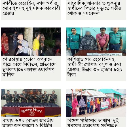
নগরীতে হেরোইন, নগদ অর্থ ও
সাংবাদিক আনসার তালুকদার
মোবাইলসহ দুই মাদক কারবারী
স্বাধীনের পিতার মৃত্যুতে গভীর
গ্রেপ্তার
শোক ও সমবেদনা
গোরহাঙ্গায় ‘চোর’ অপবাদে
কাশিয়াডাঙ্গায় হেরোইনসহ
গাছে বেঁধে নির্যাতন, প্রতিবাদে
স্বামী-স্ত্রী: গোলাম রসুল ও রুমা
ছুরিকাঘাতে রক্তাক্ত ওয়ার্কশপ
গ্রেপ্তার, উদ্ধার ৩৮ হাজার ৮২০
মালিক
টাকা
বাঘায় ৬৭০ বোতল ভারতীয়
বিদেশ পাঠানোর আশ্বাস: দুুই
মাদক জব্দ করলো ১ বিজিবি
যুবকের প্রতারণায় সর্বশান্ত ৪