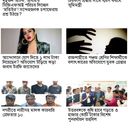
দুইজন আটক, আবারও
চিরকাল শ্রদ্ধার সাথে স্মরণ করবে:
ডিজিএফআই পরিচয় দিচ্ছেন
ভূমিমন্ত্রী
‘মতিউর’! সন্দেহজনক চলাফেরায়
প্রশ্ন উঠছে?
আন্দোলনে যোগ দিতে ১ লাখ টাকা
রাজশাহীতে পঞ্চম শ্রেণির শিক্ষার্থীকে
নিয়েছেন? অভিযোগ উড়িয়ে কড়া
বলাৎকারের অভিযোগে যুবক গ্রেপ্তার
জবাব উরফি জাভেদের
নগরীতে নারীসহ মাদক কারবারি
উত্তরবঙ্গকে কৃষি হাবে গড়তে ৩
গ্রেফতার ১০
হাজার কোটি টাকার বিশেষ
পুনরর্থায়ন তহবিল