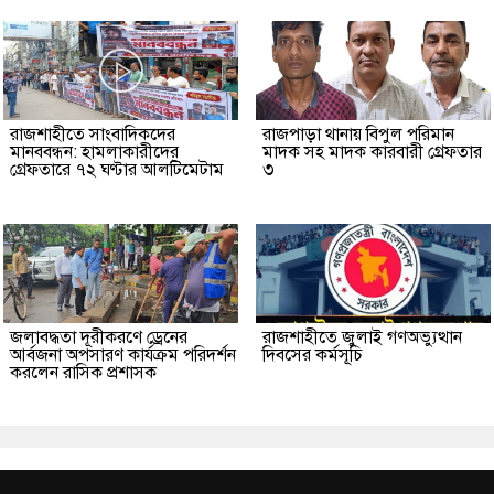
রাজশাহীতে সাংবাদিকদের
রাজপাড়া থানায় বিপুল পরিমান
মানববন্ধন: হামলাকারীদের
মাদক সহ মাদক কারবারী গ্রেফতার
গ্রেফতারে ৭২ ঘণ্টার আলটিমেটাম
৩
জলাবদ্ধতা দূরীকরণে ড্রেনের
রাজশাহীতে জুলাই গণঅভ্যুত্থান
আর্বজনা অপসারণ কার্যক্রম পরিদর্শন
দিবসের কর্মসূচি
করলেন রাসিক প্রশাসক