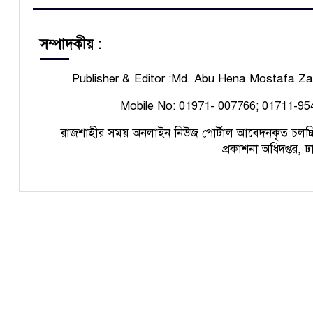
সম্পাদকীয় :
Publisher & Editor :Md. Abu Hena Mostafa Z
Mobile No: 01971- 007766; 01711-95
রাজশাহীর সময় অনলাইন নিউজ পোর্টাল
আবেদনকৃত চ
লচ্চ
প্রকাশনা অধিদপ্তর, 