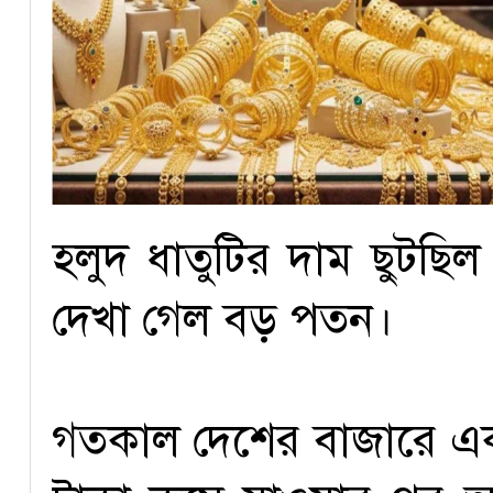
হলুদ ধাতুটির দাম ছুটছি
দেখা গেল বড় পতন।
গতকাল দেশের বাজারে এক