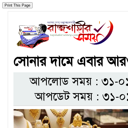
সোনার দামে এবার আ
আপলোড সময় : ৩১-০১-
আপডেট সময় : ৩১-০১