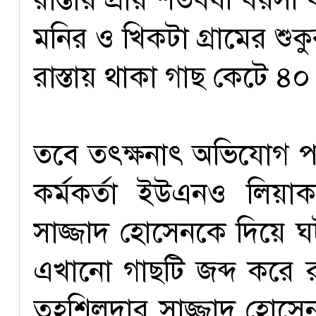
মনির ও খিকটা গ্রামের শু
রাস্তায় থাকা গাছ কেটে ৪০
তবে তৎক্ষনাৎ অভিযোগ প
কর্মকর্তা ইউএনও লিয়া
সাজ্জাদ হোসেনকে দিয়ে ঘট
এখানো গাছটি জব্দ করে 
তহশিলদার সাজ্জাদ হোসেন