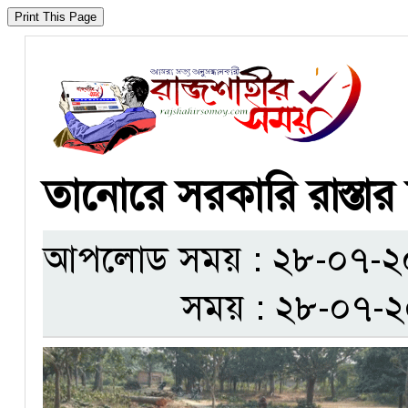
তানোরে সরকারি রাস্তার
আপলোড সময় : ২৮-০৭-২০২৫
সময় : ২৮-০৭-২০