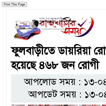
ফুলবাড়ীতে ডায়রিয়া রোগ
হয়েছে ৪৬৮ জন রোগী
আপলোড সময় : ১৩-০৪-
আপডেট সময় : ১৩-০৪