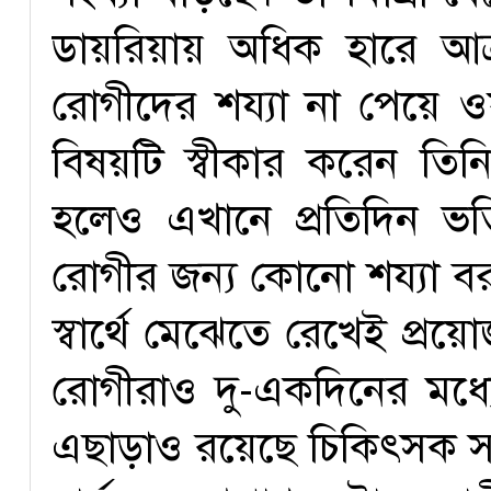
ডায়রিয়ায় অধিক হারে আক্র
রোগীদের শয্যা না পেয়ে ও
বিষয়টি স্বীকার করেন তিন
হলেও এখানে প্রতিদিন ভ
রোগীর জন্য কোনো শয্যা বরা
স্বার্থে মেঝেতে রেখেই প্র
রোগীরাও দু-একদিনের মধ্য
এছাড়াও রয়েছে চিকিৎসক সং