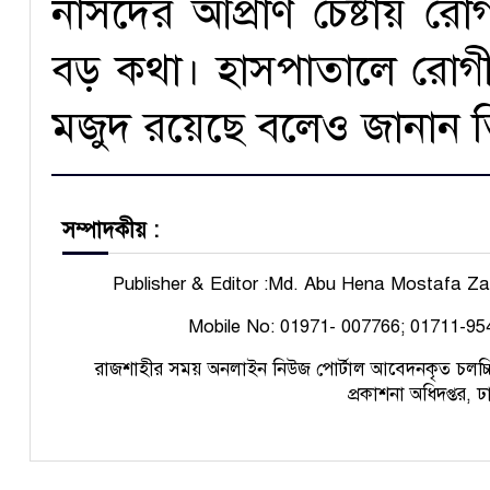
নার্সদের আপ্রাণ চেষ্টায় র
বড় কথা। হাসপাতালে রোগী
মজুদ রয়েছে বলেও জানান ত
সম্পাদকীয় :
Publisher & Editor :Md. Abu Hena Mostafa Z
Mobile No: 01971- 007766; 01711-95
রাজশাহীর সময় অনলাইন নিউজ পোর্টাল
আবেদনকৃত চ
লচ্চ
প্রকাশনা অধিদপ্তর, 