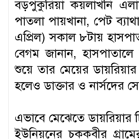
বড়পুকুরিয়া কয়লাখনি এল
পাতলা পায়খানা, পেট ব্যাথ
এপ্রিল) সকাল ৮টায় হাসপা
বেগম জানান, হাসপাতালে শ
শুয়ে তার মেয়ের ডায়রিয়ার
হলেও ডাক্তার ও নার্সদের সে
এভাবে মেঝেতে ডায়রিয়ার 
ইউনিয়নের চককবীর গ্রামের