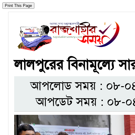
লালপুরের বিনামূল্যে স
আপলোড সময় : ০৮-০৪-
আপডেট সময় : ০৮-০৪